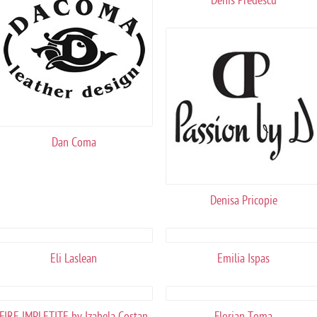
Denis Predescu
Dan Coma
Denisa Pricopie
Eli Laslean
Emilia Ispas
FIRE IMPLETITE by Izabela Costan
Florian Toma