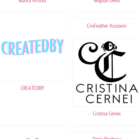
Bianca Hristea
Bogdan Deliu
CrisFeather Accesorii
CREATEDBY
Cristina Cernei