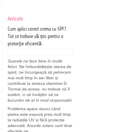
Articole
Cum aplici corect crema cu SPF?
Tot ce trebuie să știi pentru o
protecție eficientă
Soarele ne face bine în multe
feluri.
Ne îmbunătățește starea de
spirit, ne încurajează să petrecem
mai mult timp în aer liber și
contribuie la sinteza vitaminei D.
Tocmai de aceea,
nu trebuie să îl
evităm, ci să învățăm să ne
bucurăm de el în mod responsabil.
Problema apare atunci când
pielea este expusă prea mult timp
la radiațiile UV și fără protecție
adecvată. Arsurile solare sunt doar
efectele pe ...