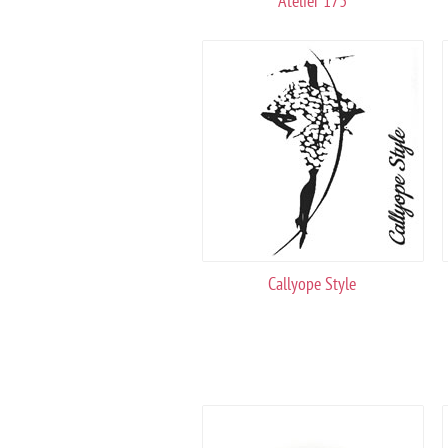
Atelier 173
Callyope Style