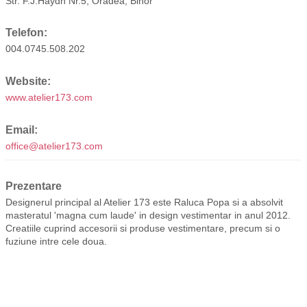
Str. F.J.Haydn Nr.5, Oradea, Bihor
Telefon:
004.0745.508.202
Website:
www.atelier173.com
Email:
office@atelier173.com
Prezentare
Designerul principal al Atelier 173 este Raluca Popa si a absolvit
masteratul 'magna cum laude' in design vestimentar in anul 2012.
Creatiile cuprind accesorii si produse vestimentare, precum si o
fuziune intre cele doua.