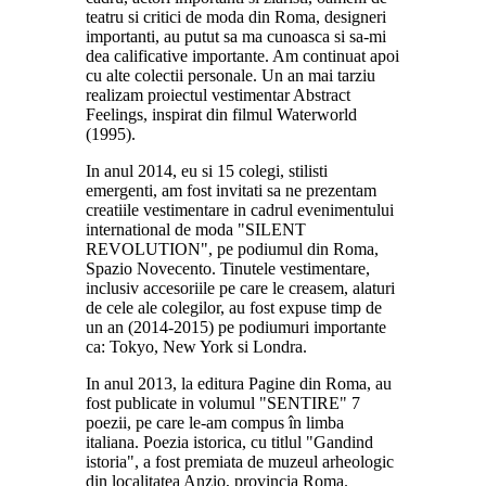
teatru si critici de moda din Roma, designeri
importanti, au putut sa ma cunoasca si sa-mi
dea calificative importante. Am continuat apoi
cu alte colectii personale. Un an mai tarziu
realizam proiectul vestimentar Abstract
Feelings, inspirat din filmul Waterworld
(1995).
In anul 2014, eu si 15 colegi, stilisti
emergenti, am fost invitati sa ne prezentam
creatiile vestimentare in cadrul evenimentului
international de moda "SILENT
REVOLUTION", pe podiumul din Roma,
Spazio Novecento. Tinutele vestimentare,
inclusiv accesoriile pe care le creasem, alaturi
de cele ale colegilor, au fost expuse timp de
un an (2014-2015) pe podiumuri importante
ca: Tokyo, New York si Londra.
In anul 2013, la editura Pagine din Roma, au
fost publicate in volumul "SENTIRE" 7
poezii, pe care le-am compus în limba
italiana. Poezia istorica, cu titlul "Gandind
istoria", a fost premiata de muzeul arheologic
din localitatea Anzio, provincia Roma.