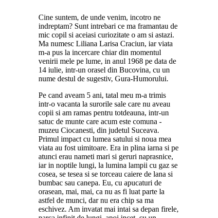
Cine suntem, de unde venim, incotro ne
indreptam? Sunt intrebari ce ma framantau de
mic copil si aceiasi curiozitate o am si astazi.
Ma numesc Liliana Larisa Craciun, iar viata
m-a pus la incercare chiar din momentul
venirii mele pe lume, in anul 1968 pe data de
14 iulie, intr-un orasel din Bucovina, cu un
nume destul de sugestiv, Gura-Humorului.
Pe cand aveam 5 ani, tatal meu m-a trimis
intr-o vacanta la surorile sale care nu aveau
copii si am ramas pentru totdeauna, intr-un
satuc de munte care acum este comuna -
muzeu Ciocanesti, din judetul Suceava.
Primul impact cu lumea satului si noua mea
viata au fost uimitoare. Era in plina iarna si pe
atunci erau nameti mari si geruri naprasnice,
iar in noptile lungi, la lumina lampii cu gaz se
cosea, se tesea si se torceau caiere de lana si
bumbac sau canepa. Eu, cu apucaturi de
orasean, mai, mai, ca nu as fi luat parte la
astfel de munci, dar nu era chip sa ma
eschivez. Am invatat mai intai sa depan firele,
parca infinit de lungi, apoi incet, cu un