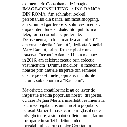
examenul de Consultanta de Imagine,
IMAGE-CONSULTING, la ING BANCA
DIN ROMA. Am schimbat look-ul
personalului din banca, am facut shopping,
am schimbat garderoba si stilul vestimentar,
dupa criterii bine studiate: fitotipul, forma
fetei, forma corpului si preferinte.
De asemenea, in luna martie a anului 2015
am creat colectia "Earhart", dedicata Ameliei
Mary Earhart, prima femeie pilot care a
traversat Oceanul Atlantic. Un an mai tarziu,
in 2016, am celebrat creatia prin colectia
vestimentara "Drumul melcilor" si radacinile
noastre prin tinutele inspirate din semnele
cusute pe costumele populare, in culorile
naturii, sub denumirea "Radacini".
Majoritatea creatiilor mele au ca izvor de
inspiratie traditia poporului nostru, dragostea
cu care Regina Maria a insufletit vestimentatia
la curtea regala, costumul nostru popular si
patosul Mariei Tanase, care prin glasul ei de
privighetoare, a strabatut sufletul lumii, iar un
loc aparte in suflet il detine unicul si
inegalabilul nostru sculptor Constantin