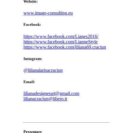
Website:
www.image-consulting.eu
Facebook:
https://www.facebook.com/Lianes2016/
https://www.facebook.com/LianneStyle
https://www.facebook.com/liliana69.craciun
Instagram:
@lilianalarisacraciun
Email:
lilianadesignerart@gmail.com
lilianacraciun@libero.it
Prezentare