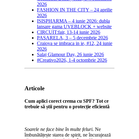
2026
FASHION IN THE CITY – 24 aprilie
2026
ISISPHARMA – 4 iunie 2026: dubla
lansare gama UVEBLOCK + website
CIRCUIT:fair, 13-14 iunie 2026
PASARELA, 3 – 5 decembrie 2026
Craiova se imbraca in ie, #12, 24 iunie
2026
Salaj Glamour Day, 26 iunie 2026
#Creativo2026, 1-4 octombrie 2026
Articole
Cum aplici corect crema cu SPF? Tot ce
trebuie să știi pentru o protecție eficientă
Soarele ne face bine în multe feluri.
Ne
îmbunătățește starea de spirit, ne încurajează