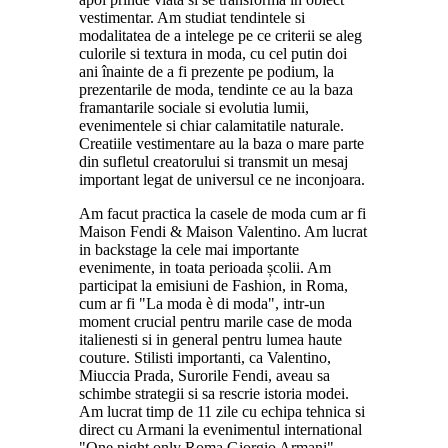
vestimentar. Am studiat tendintele si
modalitatea de a intelege pe ce criterii se aleg
culorile si textura in moda, cu cel putin doi
ani înainte de a fi prezente pe podium, la
prezentarile de moda, tendinte ce au la baza
framantarile sociale si evolutia lumii,
evenimentele si chiar calamitatile naturale.
Creatiile vestimentare au la baza o mare parte
din sufletul creatorului si transmit un mesaj
important legat de universul ce ne inconjoara.
Am facut practica la casele de moda cum ar fi
Maison Fendi & Maison Valentino. Am lucrat
in backstage la cele mai importante
evenimente, in toata perioada școlii. Am
participat la emisiuni de Fashion, in Roma,
cum ar fi "La moda è di moda", intr-un
moment crucial pentru marile case de moda
italienesti si in general pentru lumea haute
couture. Stilisti importanti, ca Valentino,
Miuccia Prada, Surorile Fendi, aveau sa
schimbe strategii si sa rescrie istoria modei.
Am lucrat timp de 11 zile cu echipa tehnica si
direct cu Armani la evenimentul international
"One night only Roma Giorgio Armani".