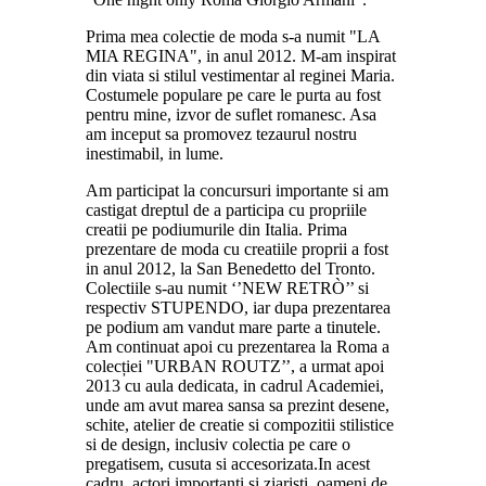
Prima mea colectie de moda s-a numit "LA
MIA REGINA", in anul 2012. M-am inspirat
din viata si stilul vestimentar al reginei Maria.
Costumele populare pe care le purta au fost
pentru mine, izvor de suflet romanesc. Asa
am inceput sa promovez tezaurul nostru
inestimabil, in lume.
Am participat la concursuri importante si am
castigat dreptul de a participa cu propriile
creatii pe podiumurile din Italia. Prima
prezentare de moda cu creatiile proprii a fost
in anul 2012, la San Benedetto del Tronto.
Colectiile s-au numit ‘’NEW RETRÒ’’ si
respectiv STUPENDO, iar dupa prezentarea
pe podium am vandut mare parte a tinutele.
Am continuat apoi cu prezentarea la Roma a
colecției "URBAN ROUTZ’’, a urmat apoi
2013 cu aula dedicata, in cadrul Academiei,
unde am avut marea sansa sa prezint desene,
schite, atelier de creatie si compozitii stilistice
si de design, inclusiv colectia pe care o
pregatisem, cusuta si accesorizata.In acest
cadru, actori importanti si ziaristi, oameni de