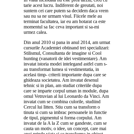
tarie acest lucru. Indiferent de greutati, noi
suntem cei care putem sa decidem daca vrem
sau nu sa ne urmam visul. Fiicele mele au
terminat facultatea, iar eu am hotarat ca este
momentul sa fac ceva important si sa-mi
urmez calea.
Din anul 2010 si pana in anul 2014, am urmat
cursurile Academiei obtinand trei specializari:
Stilismul, Consultanta de imagine si Cool
hunting (vanatorii de idei vestimentare). Am
invatat istoria modei intelegand astfel cum s-
au transformat lumea si vestimentatia, in
acelasi timp- criterii importante dupa care se
ghideaza societatea. Am invatat desenul
tehnic si in plan, am studiat criteriile dupa
care se imparte corpul uman in module, dupa
omul Vetruvian al lui Leonardo da Vinci. Am
invatat cum se combina culorile, studiind
Cercul lui Iitten. Stiu cum sa transform o
tinuta si cum sa imbrac persoanele in functie
de tipul, pigmentul si forma corpului. Am
invatat de la A la Z cum se gandeste, cum se
cauta un motiv, o idee, un concept, care mai
apoi prinde viata si se transforma in obiect