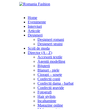
Home
Evenimente
Interviuri
Articole
Designeri
Designeri romani
Designeri straini
Scoli de moda
Director (A - Z)
Accesorii textile
Agentii modelling
Bijuterii
Blanuri - piele
Ciorapi – sosete
Confectii copii
Confectii dama - barbat
Confectii gravide
Fotografi
Hair stylists
Incaltaminte
Magazine online