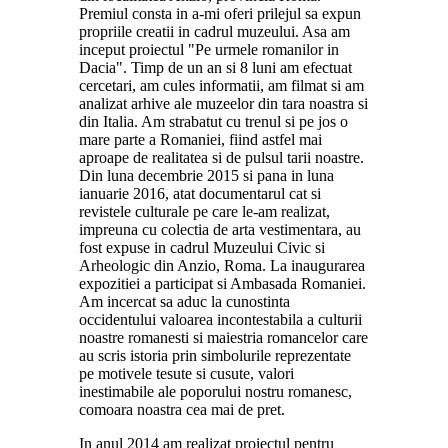
Premiul consta in a-mi oferi prilejul sa expun
propriile creatii in cadrul muzeului. Asa am
inceput proiectul "Pe urmele romanilor in
Dacia". Timp de un an si 8 luni am efectuat
cercetari, am cules informatii, am filmat si am
analizat arhive ale muzeelor din tara noastra si
din Italia. Am strabatut cu trenul si pe jos o
mare parte a Romaniei, fiind astfel mai
aproape de realitatea si de pulsul tarii noastre.
Din luna decembrie 2015 si pana in luna
ianuarie 2016, atat documentarul cat si
revistele culturale pe care le-am realizat,
impreuna cu colectia de arta vestimentara, au
fost expuse in cadrul Muzeului Civic si
Arheologic din Anzio, Roma. La inaugurarea
expozitiei a participat si Ambasada Romaniei.
Am incercat sa aduc la cunostinta
occidentului valoarea incontestabila a culturii
noastre romanesti si maiestria romancelor care
au scris istoria prin simbolurile reprezentate
pe motivele tesute si cusute, valori
inestimabile ale poporului nostru romanesc,
comoara noastra cea mai de pret.
In anul 2014 am realizat proiectul pentru