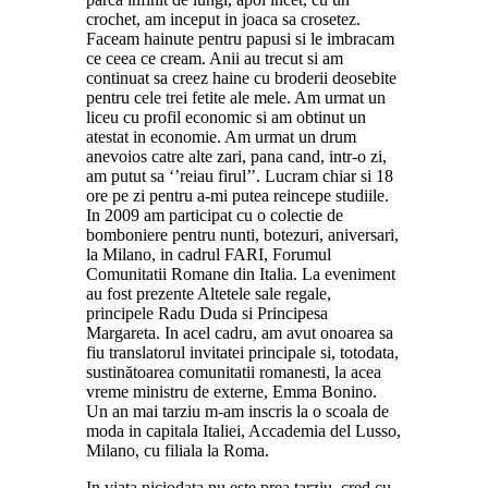
crochet, am inceput in joaca sa crosetez.
Faceam hainute pentru papusi si le imbracam
ce ceea ce cream. Anii au trecut si am
continuat sa creez haine cu broderii deosebite
pentru cele trei fetite ale mele. Am urmat un
liceu cu profil economic si am obtinut un
atestat in economie. Am urmat un drum
anevoios catre alte zari, pana cand, intr-o zi,
am putut sa ‘’reiau firul’’. Lucram chiar si 18
ore pe zi pentru a-mi putea reincepe studiile.
In 2009 am participat cu o colectie de
bomboniere pentru nunti, botezuri, aniversari,
la Milano, in cadrul FARI, Forumul
Comunitatii Romane din Italia. La eveniment
au fost prezente Altetele sale regale,
principele Radu Duda si Principesa
Margareta. In acel cadru, am avut onoarea sa
fiu translatorul invitatei principale si, totodata,
sustinătoarea comunitatii romanesti, la acea
vreme ministru de externe, Emma Bonino.
Un an mai tarziu m-am inscris la o scoala de
moda in capitala Italiei, Accademia del Lusso,
Milano, cu filiala la Roma.
In viata niciodata nu este prea tarziu, cred cu