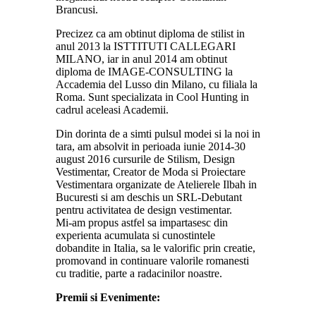
Brancusi.
Precizez ca am obtinut diploma de stilist in
anul 2013 la ISTTITUTI CALLEGARI
MILANO, iar in anul 2014 am obtinut
diploma de IMAGE-CONSULTING la
Accademia del Lusso din Milano, cu filiala la
Roma. Sunt specializata in Cool Hunting in
cadrul aceleasi Academii.
Din dorinta de a simti pulsul modei si la noi in
tara, am absolvit in perioada iunie 2014-30
august 2016 cursurile de Stilism, Design
Vestimentar, Creator de Moda si Proiectare
Vestimentara organizate de Atelierele Ilbah in
Bucuresti si am deschis un SRL-Debutant
pentru activitatea de design vestimentar.
Mi-am propus astfel sa impartasesc din
experienta acumulata si cunostintele
dobandite in Italia, sa le valorific prin creatie,
promovand in continuare valorile romanesti
cu traditie, parte a radacinilor noastre.
Premii si Evenimente: