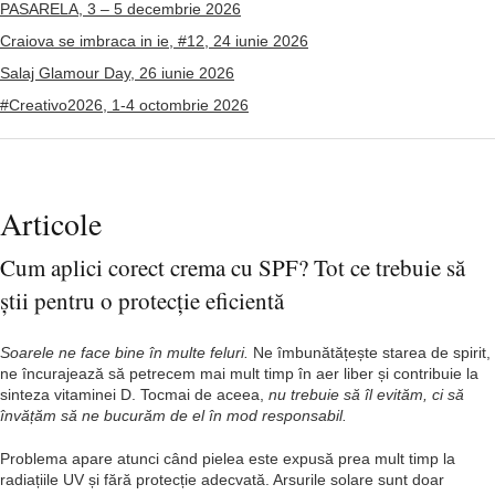
PASARELA, 3 – 5 decembrie 2026
Craiova se imbraca in ie, #12, 24 iunie 2026
Salaj Glamour Day, 26 iunie 2026
#Creativo2026, 1-4 octombrie 2026
Articole
Cum aplici corect crema cu SPF? Tot ce trebuie să
știi pentru o protecție eficientă
Soarele ne face bine în multe feluri.
Ne îmbunătățește starea de spirit,
ne încurajează să petrecem mai mult timp în aer liber și contribuie la
sinteza vitaminei D. Tocmai de aceea,
nu trebuie să îl evităm, ci să
învățăm să ne bucurăm de el în mod responsabil.
Problema apare atunci când pielea este expusă prea mult timp la
radiațiile UV și fără protecție adecvată. Arsurile solare sunt doar