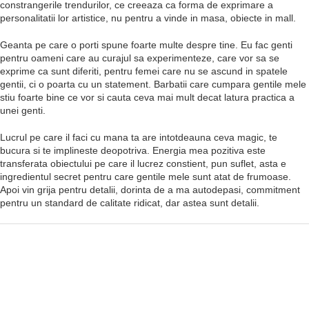
constrangerile trendurilor, ce creeaza ca forma de exprimare a
personalitatii lor artistice, nu pentru a vinde in masa, obiecte in mall.
Geanta pe care o porti spune foarte multe despre tine. Eu fac genti
pentru oameni care au curajul sa experimenteze, care vor sa se
exprime ca sunt diferiti, pentru femei care nu se ascund in spatele
gentii, ci o poarta cu un statement. Barbatii care cumpara gentile mele
stiu foarte bine ce vor si cauta ceva mai mult decat latura practica a
unei genti.
Lucrul pe care il faci cu mana ta are intotdeauna ceva magic, te
bucura si te implineste deopotriva. Energia mea pozitiva este
transferata obiectului pe care il lucrez constient, pun suflet, asta e
ingredientul secret pentru care gentile mele sunt atat de frumoase.
Apoi vin grija pentru detalii, dorinta de a ma autodepasi, commitment
pentru un standard de calitate ridicat, dar astea sunt detalii.