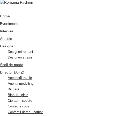
Home
Evenimente
Interviuri
Articole
Designeri
Designeri romani
Designeri straini
Scoli de moda
Director (A - Z)
Accesorii textile
Agentii modelling
Bijuterii
Blanuri - piele
Ciorapi – sosete
Confectii copii
Confectii dama - barbat