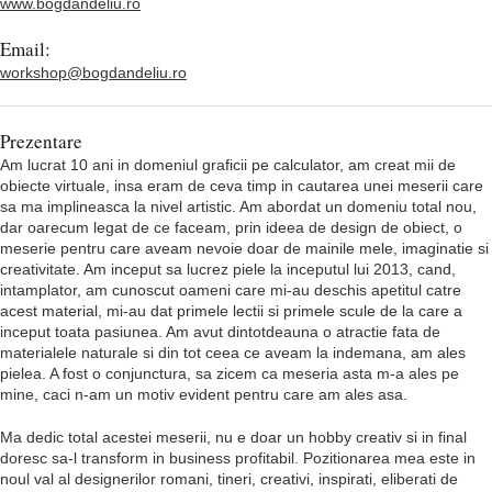
www.bogdandeliu.ro
Email:
workshop@bogdandeliu.ro
Prezentare
Am lucrat 10 ani in domeniul graficii pe calculator, am creat mii de
obiecte virtuale, insa eram de ceva timp in cautarea unei meserii care
sa ma implineasca la nivel artistic. Am abordat un domeniu total nou,
dar oarecum legat de ce faceam, prin ideea de design de obiect, o
meserie pentru care aveam nevoie doar de mainile mele, imaginatie si
creativitate. Am inceput sa lucrez piele la inceputul lui 2013, cand,
intamplator, am cunoscut oameni care mi-au deschis apetitul catre
acest material, mi-au dat primele lectii si primele scule de la care a
inceput toata pasiunea. Am avut dintotdeauna o atractie fata de
materialele naturale si din tot ceea ce aveam la indemana, am ales
pielea. A fost o conjunctura, sa zicem ca meseria asta m-a ales pe
mine, caci n-am un motiv evident pentru care am ales asa.
Ma dedic total acestei meserii, nu e doar un hobby creativ si in final
doresc sa-l transform in business profitabil. Pozitionarea mea este in
noul val al designerilor romani, tineri, creativi, inspirati, eliberati de