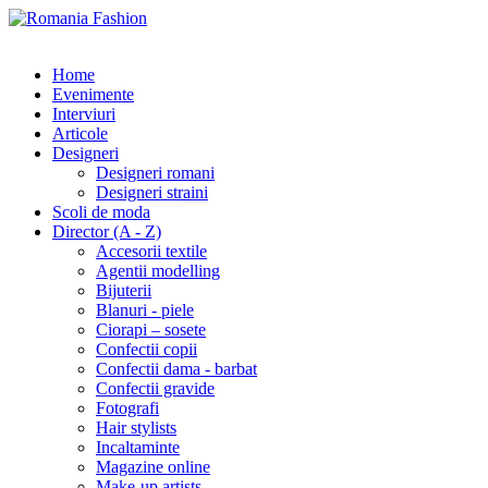
Home
Evenimente
Interviuri
Articole
Designeri
Designeri romani
Designeri straini
Scoli de moda
Director (A - Z)
Accesorii textile
Agentii modelling
Bijuterii
Blanuri - piele
Ciorapi – sosete
Confectii copii
Confectii dama - barbat
Confectii gravide
Fotografi
Hair stylists
Incaltaminte
Magazine online
Make-up artists