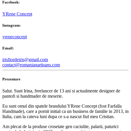
Facebook:
YRene Concept
Instagram:
yreneconcept
Email:
irisfiordeiris@gmail.com
contact@romanianartisans.com
Prezentare
Salut. Sunt Irina, freelancer de 13 ani si actualmente designer de
pantofi si handmader de meserie.
Eu sunt omul din spatele brandului YRene Concept (fost Farfalla
Handmade), care a pornit initial ca un business de familie in 2013, in
Italia, cam la cateva luni dupa ce s-a nascut fiul meu Cristian.
Am plecat de la produse crosetate gen caciulite, palarii, paturici