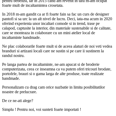
pentru bebelusi, iar in 2015 cand am revenit in tara m-am ocupat
foarte mult de incaltamintea crosetata.
In 2018 m-am gandit ca ar fi foarte fain sa fac un curs de designer
pantofi si sa urc la un alt nivel de lucru. Deci, iata-ma acum in 2020
oferind experienta unor incaltari comode si in trend, trase pe
calapod, captusite la interior, din materiale sustenabile si de calitate,
care se monteaza in colaborare cu un mini atelier local de
incaltaminte handmade.
Ne plac colaborarile foarte mult si de aceea alaturi de noi veti vedea
branduri si artizani locali care ne sustin si pe care ii sustinem la
randul nostru.
Pe langa partea de incaltaminte, ne-am apucat si de broderie
computerizata, ceea ce inseamna ca va putem oferi tricouri brodate,
portofele, brauri si o gama larga de alte produse, toate realizate
handmade.
Personalizam cu drag cam orice nazbatie in limita posibilitatilor
noastre de prelucrare.
De ce ne-ati alege?
Simplu ! Pentru noi, voi sunteti foarte importati !