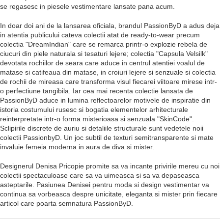
se regasesc in piesele vestimentare lansate pana acum.
In doar doi ani de la lansarea oficiala, brandul PassionByD a adus deja
in atentia publicului cateva colectii atat de ready-to-wear precum
colectia "DreamIndian" care se remarca printr-o explozie rebela de
ciucuri din piele naturala si tesaturi lejere; colectia "Capsula Velsilk"
devotata rochiilor de seara care aduce in centrul atentiei voalul de
matase si catifeaua din matase, in croiuri lejere si senzuale si colectia
de rochii de mireasa care transforma visul fiecarei viitoare mirese intr-
o perfectiune tangibila. Iar cea mai recenta colectie lansata de
PassionByD aduce in lumina reflectoarelor motivele de inspiratie din
istoria costumului rusesc si bogatia elementelor arhitecturale
reinterpretate intr-o forma misterioasa si senzuala "SkinCode".
Sclipirile discrete de auriu si detaliile structurale sunt vedetele noii
colectii PassionbyD. Un joc subtil de texturi semitransparente si mate
invaluie femeia moderna in aura de diva si mister.
Designerul Denisa Pricopie promite sa va incante privirile mereu cu noi
colectii spectaculoase care sa va uimeasca si sa va depaseasca
asteptarile. Pasiunea Denisei pentru moda si design vestimentar va
continua sa vorbeasca despre unicitate, eleganta si mister prin fiecare
articol care poarta semnatura PassionByD.