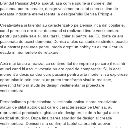
Brandul PassionByD a aparut, asa cum ii spune si numele, din
pasiunea pentru creatie, design vestimentar si tot ceea ce tine de
aceasta industrie efervescenta, a designerului Denisa Pricopie.
Creativitatea si talentul au caracterizat-o pe Denisa inca din copilarie,
cand petrecea ore in sir desenand si realizand tinute vestimentare
pentru papusile sale si, mai tarziu chiar si pentru ea. Cu toate ca era
pasionata de acest domeniu, Denisa a ales sa studieze stiintele exacte
si a pastrat pasiunea pentru moda drept un hobby cu ajutorul caruia
evada in momentele de relaxare.
Abia mai tarziu a realizat ca sentimentul de implinire pe care il resimti
atunci cand iti asculti vocatia nu are grad de comparatie. Si, in acel
moment a decis sa dea curs pasiunii pentru arta modei si sa exploreze
oportunitatile prin care si-ar putea transforma visul in realitate,
investind timp in studii de design vestimentar si proiectare
vestimentara.
Personalitatea perfectionista si inclinatia nativa inspre creativitate,
alaturi de stilul autodidact care o caracterizeaza pe Denisa, au
reprezentat principalele ghidaje ale designerului de-a lungul anilor
dedicati studiilor. Dupa finalizarea studiilor de design si creatie
vestimentara, Denisei i s-a confirmat faptul ca era intr-adevar