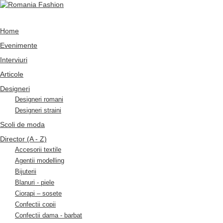
Home
Evenimente
Interviuri
Articole
Designeri
Designeri romani
Designeri straini
Scoli de moda
Director (A - Z)
Accesorii textile
Agentii modelling
Bijuterii
Blanuri - piele
Ciorapi – sosete
Confectii copii
Confectii dama - barbat