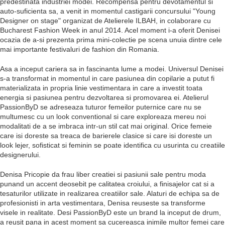
predestinata industriei modei. Recompensa pentru devotamentul si
auto-suficienta sa, a venit in momentul castigarii concursului "Young
Designer on stage" organizat de Atelierele ILBAH, in colaborare cu
Bucharest Fashion Week in anul 2014. Acel moment i-a oferit Denisei
ocazia de a-si prezenta prima mini-colectie pe scena unuia dintre cele
mai importante festivaluri de fashion din Romania.
Asa a inceput cariera sa in fascinanta lume a modei. Universul Denisei
s-a transformat in momentul in care pasiunea din copilarie a putut fi
materializata in propria linie vestimentara in care a investit toata
energia si pasiunea pentru dezvoltarea si promovarea ei. Atelierul
PassionByD se adreseaza tuturor femeilor puternice care nu se
multumesc cu un look conventional si care exploreaza mereu noi
modalitati de a se imbraca intr-un stil cat mai original. Orice femeie
care isi doreste sa treaca de barierele clasice si care isi doreste un
look lejer, sofisticat si feminin se poate identifica cu usurinta cu creatiile
designerului.
Denisa Pricopie da frau liber creatiei si pasiunii sale pentru moda
punand un accent deosebit pe calitatea croiului, a finisajelor cat si a
tesaturilor utilizate in realizarea creatiilor sale. Alaturi de echipa sa de
profesionisti in arta vestimentara, Denisa reuseste sa transforme
visele in realitate. Desi PassionByD este un brand la inceput de drum,
a reusit pana in acest moment sa cucereasca inimile multor femei care