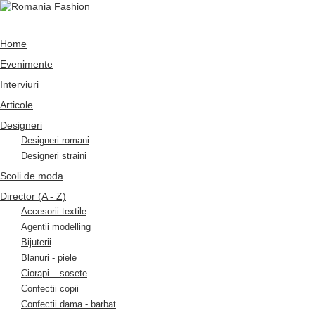
Home
Evenimente
Interviuri
Articole
Designeri
Designeri romani
Designeri straini
Scoli de moda
Director (A - Z)
Accesorii textile
Agentii modelling
Bijuterii
Blanuri - piele
Ciorapi – sosete
Confectii copii
Confectii dama - barbat