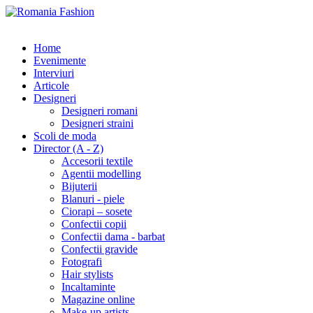
Home
Evenimente
Interviuri
Articole
Designeri
Designeri romani
Designeri straini
Scoli de moda
Director (A - Z)
Accesorii textile
Agentii modelling
Bijuterii
Blanuri - piele
Ciorapi – sosete
Confectii copii
Confectii dama - barbat
Confectii gravide
Fotografi
Hair stylists
Incaltaminte
Magazine online
Make-up artists