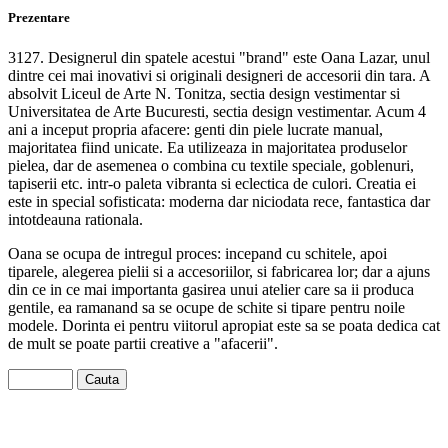
Prezentare
3127. Designerul din spatele acestui "brand" este Oana Lazar, unul
dintre cei mai inovativi si originali designeri de accesorii din tara. A
absolvit Liceul de Arte N. Tonitza, sectia design vestimentar si
Universitatea de Arte Bucuresti, sectia design vestimentar. Acum 4
ani a inceput propria afacere: genti din piele lucrate manual,
majoritatea fiind unicate. Ea utilizeaza in majoritatea produselor
pielea, dar de asemenea o combina cu textile speciale, goblenuri,
tapiserii etc. intr-o paleta vibranta si eclectica de culori. Creatia ei
este in special sofisticata: moderna dar niciodata rece, fantastica dar
intotdeauna rationala.
Oana se ocupa de intregul proces: incepand cu schitele, apoi
tiparele, alegerea pielii si a accesoriilor, si fabricarea lor; dar a ajuns
din ce in ce mai importanta gasirea unui atelier care sa ii produca
gentile, ea ramanand sa se ocupe de schite si tipare pentru noile
modele. Dorinta ei pentru viitorul apropiat este sa se poata dedica cat
de mult se poate partii creative a "afacerii".