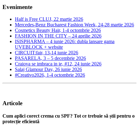
Evenimente
Half is Free CLUJ, 22 martie 2026
Mercedes-Benz Bucharest Fashion Week, 24-28 martie 2026
Cosmetics Beauty Hair, 1-4 octombrie 2026
FASHION IN THE CITY – 24 aprilie 2026
ISISPHARMA – 4 iunie 2026: dubla lansare gama
UVEBLOCK + website
CIRCUIT:fair, 13-14 iunie 2026
PASARELA, 3 – 5 decembrie 2026
Craiova se imbraca in ie, #12, 24 iunie 2026
Salaj Glamour Day, 26 iunie 2026
#Creativo2026, 1-4 octombrie 2026
Articole
Cum aplici corect crema cu SPF? Tot ce trebuie să știi pentru o
protecție eficientă