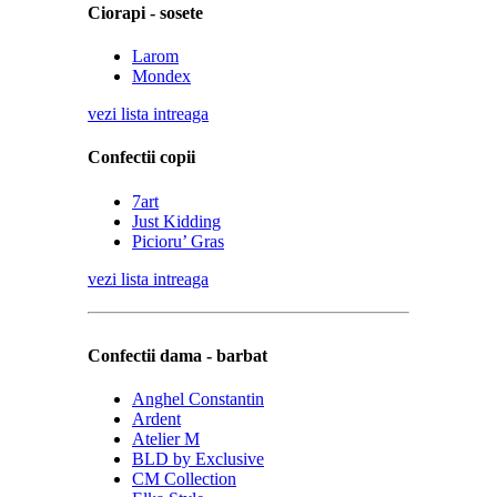
Ciorapi - sosete
Larom
Mondex
vezi lista intreaga
Confectii copii
7art
Just Kidding
Picioru’ Gras
vezi lista intreaga
Confectii dama - barbat
Anghel Constantin
Ardent
Atelier M
BLD by Exclusive
CM Collection