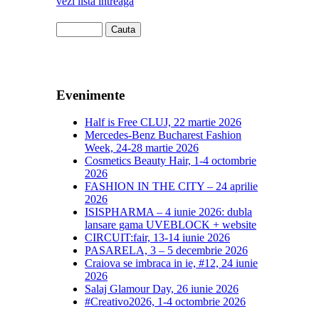
vezi lista intreaga
Evenimente
Half is Free CLUJ, 22 martie 2026
Mercedes-Benz Bucharest Fashion
Week, 24-28 martie 2026
Cosmetics Beauty Hair, 1-4 octombrie
2026
FASHION IN THE CITY – 24 aprilie
2026
ISISPHARMA – 4 iunie 2026: dubla
lansare gama UVEBLOCK + website
CIRCUIT:fair, 13-14 iunie 2026
PASARELA, 3 – 5 decembrie 2026
Craiova se imbraca in ie, #12, 24 iunie
2026
Salaj Glamour Day, 26 iunie 2026
#Creativo2026, 1-4 octombrie 2026