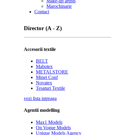
Make-up artists
Marochinarie
Contact
Director (A - Z)
Accesorii textile
BELT
Mabotex
METALSTORE
Minet Conf
Novatex
Tesaturi Textile
vezi lista intreaga
Agentii modelling
Max1 Models
On Vogue Models
Unique Models Agency