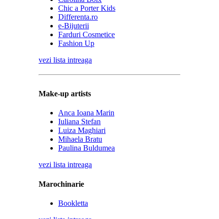
Chic a Porter Kids
Differenta.ro
e-Bijuterii
Farduri Cosmetice
Fashion Up
vezi lista intreaga
Make-up artists
Anca Ioana Marin
Iuliana Stefan
Luiza Maghiari
Mihaela Bratu
Paulina Buldumea
vezi lista intreaga
Marochinarie
Bookletta