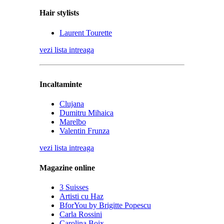
Hair stylists
Laurent Tourette
vezi lista intreaga
Incaltaminte
Clujana
Dumitru Mihaica
Marelbo
Valentin Frunza
vezi lista intreaga
Magazine online
3 Suisses
Artisti cu Haz
BforYou by Brigitte Popescu
Carla Rossini
Carolina Boix