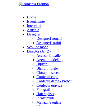
Home
Evenimente
Interviuri
Articole
Designeri
Designeri romani
Designeri straini
Scoli de moda
Director (A - Z)
Accesorii textile
Agentii modelling
Bijuterii
Blanuri - piele
Ciorapi – sosete
Confectii copii
Confectii dama - barbat
Confectii gravide
Fotografi
Hair stylists
Incaltaminte
Magazine online