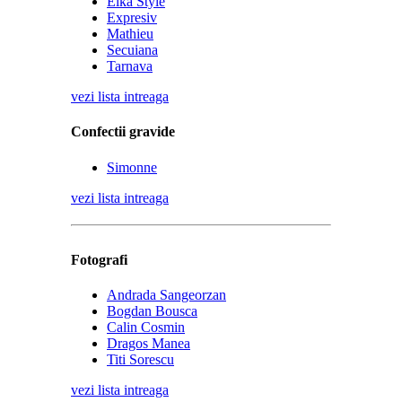
Elka Style
Expresiv
Mathieu
Secuiana
Tarnava
vezi lista intreaga
Confectii gravide
Simonne
vezi lista intreaga
Fotografi
Andrada Sangeorzan
Bogdan Bousca
Calin Cosmin
Dragos Manea
Titi Sorescu
vezi lista intreaga