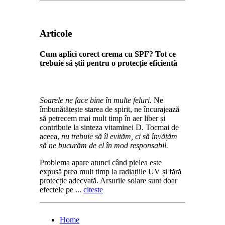
Articole
Cum aplici corect crema cu SPF? Tot ce
trebuie să știi pentru o protecție eficientă
Soarele ne face bine în multe feluri.
Ne
îmbunătățește starea de spirit, ne încurajează
să petrecem mai mult timp în aer liber și
contribuie la sinteza vitaminei D. Tocmai de
aceea,
nu trebuie să îl evităm, ci să învățăm
să ne bucurăm de el în mod responsabil.
Problema apare atunci când pielea este
expusă prea mult timp la radiațiile UV și fără
protecție adecvată. Arsurile solare sunt doar
efectele pe ...
citeste
Home