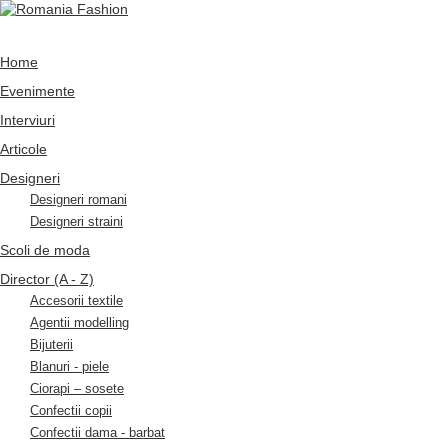
Home
Evenimente
Interviuri
Articole
Designeri
Designeri romani
Designeri straini
Scoli de moda
Director (A - Z)
Accesorii textile
Agentii modelling
Bijuterii
Blanuri - piele
Ciorapi – sosete
Confectii copii
Confectii dama - barbat