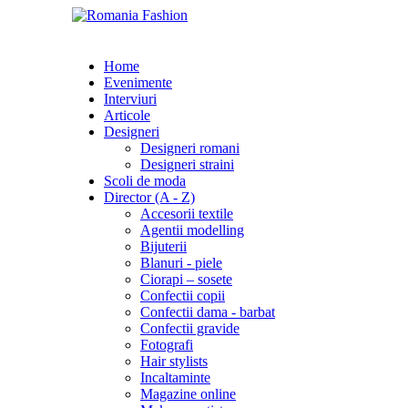
Home
Evenimente
Interviuri
Articole
Designeri
Designeri romani
Designeri straini
Scoli de moda
Director (A - Z)
Accesorii textile
Agentii modelling
Bijuterii
Blanuri - piele
Ciorapi – sosete
Confectii copii
Confectii dama - barbat
Confectii gravide
Fotografi
Hair stylists
Incaltaminte
Magazine online