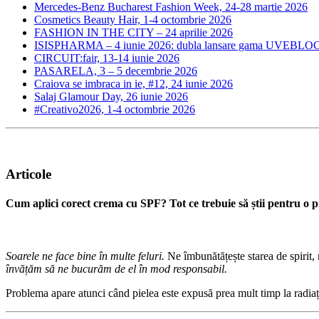
Mercedes-Benz Bucharest Fashion Week, 24-28 martie 2026
Cosmetics Beauty Hair, 1-4 octombrie 2026
FASHION IN THE CITY – 24 aprilie 2026
ISISPHARMA – 4 iunie 2026: dubla lansare gama UVEBLOC
CIRCUIT:fair, 13-14 iunie 2026
PASARELA, 3 – 5 decembrie 2026
Craiova se imbraca in ie, #12, 24 iunie 2026
Salaj Glamour Day, 26 iunie 2026
#Creativo2026, 1-4 octombrie 2026
Articole
Cum aplici corect crema cu SPF? Tot ce trebuie să știi pentru o pr
Soarele ne face bine în multe feluri.
Ne îmbunătățește starea de spirit,
învățăm să ne bucurăm de el în mod responsabil.
Problema apare atunci când pielea este expusă prea mult timp la radiații