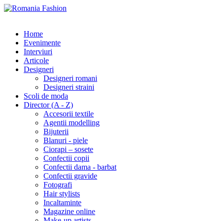
Home
Evenimente
Interviuri
Articole
Designeri
Designeri romani
Designeri straini
Scoli de moda
Director (A - Z)
Accesorii textile
Agentii modelling
Bijuterii
Blanuri - piele
Ciorapi – sosete
Confectii copii
Confectii dama - barbat
Confectii gravide
Fotografi
Hair stylists
Incaltaminte
Magazine online
Make-up artists