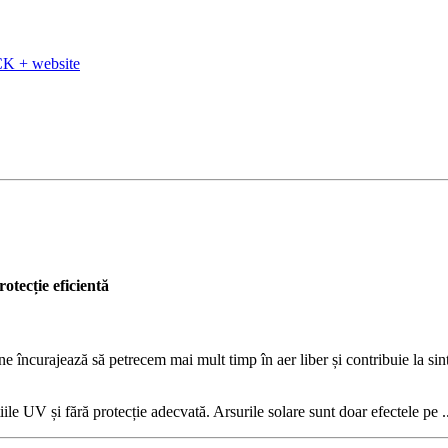
K + website
otecție eficientă
 ne încurajează să petrecem mai mult timp în aer liber și contribuie la s
le UV și fără protecție adecvată. Arsurile solare sunt doar efectele pe .