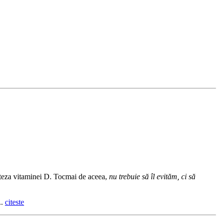
inteza vitaminei D. Tocmai de aceea,
nu trebuie să îl evităm, ci să
..
citeste