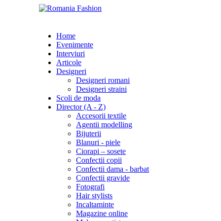
Home
Evenimente
Interviuri
Articole
Designeri
Designeri romani
Designeri straini
Scoli de moda
Director (A - Z)
Accesorii textile
Agentii modelling
Bijuterii
Blanuri - piele
Ciorapi – sosete
Confectii copii
Confectii dama - barbat
Confectii gravide
Fotografi
Hair stylists
Incaltaminte
Magazine online