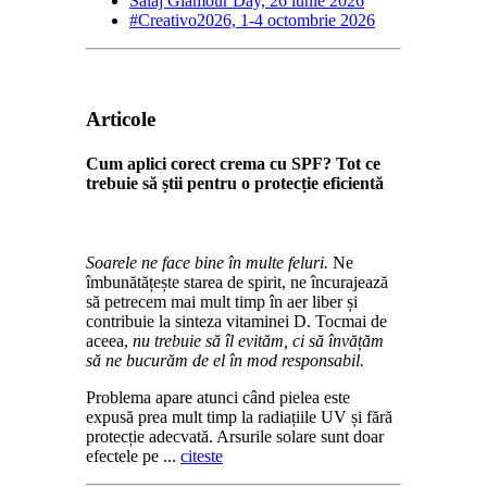
Salaj Glamour Day, 26 iunie 2026
#Creativo2026, 1-4 octombrie 2026
Articole
Cum aplici corect crema cu SPF? Tot ce
trebuie să știi pentru o protecție eficientă
Soarele ne face bine în multe feluri.
Ne
îmbunătățește starea de spirit, ne încurajează
să petrecem mai mult timp în aer liber și
contribuie la sinteza vitaminei D. Tocmai de
aceea,
nu trebuie să îl evităm, ci să învățăm
să ne bucurăm de el în mod responsabil.
Problema apare atunci când pielea este
expusă prea mult timp la radiațiile UV și fără
protecție adecvată. Arsurile solare sunt doar
efectele pe ...
citeste