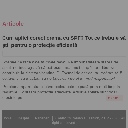
Articole
Cum aplici corect crema cu SPF? Tot ce trebuie să
știi pentru o protecție eficientă
Soarele ne face bine în multe feluri.
Ne îmbunătățește starea de
spirit, ne încurajează să petrecem mai mult timp în aer liber și
contribuie la sinteza vitaminei D. Tocmai de aceea,
nu trebuie să îl
evităm, ci să învățăm să ne bucurăm de el în mod responsabil.
Problema apare atunci când pielea este expusă prea mult timp la
radiațiile UV și fără protecție adecvată. Arsurile solare sunt doar
efectele pe ...
citeste
Home
Despre
Parteneri
Contact
© Romania Fashion, 2012 - 2026. All
rights reserved.