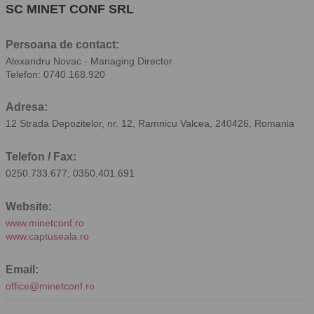
SC MINET CONF SRL
Persoana de contact:
Alexandru Novac - Managing Director
Telefon: 0740.168.920
Adresa:
12 Strada Depozitelor, nr. 12, Ramnicu Valcea, 240426, Romania
Telefon / Fax:
0250.733.677; 0350.401.691
Website:
www.minetconf.ro
www.captuseala.ro
Email:
office@minetconf.ro