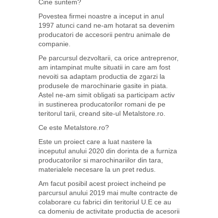
Cine suntem?
Povestea firmei noastre a inceput in anul
1997 atunci cand ne-am hotarat sa devenim
producatori de accesorii pentru animale de
companie.
Pe parcursul dezvoltarii, ca orice antreprenor,
am intampinat multe situatii in care am fost
nevoiti sa adaptam productia de zgarzi la
produsele de marochinarie gasite in piata.
Astel ne-am simit obligati sa participam activ
in sustinerea producatorilor romani de pe
teritorul tarii, creand site-ul Metalstore.ro.
Ce este Metalstore.ro?
Este un proiect care a luat nastere la
inceputul anului 2020 din dorinta de a furniza
producatorilor si marochinariilor din tara,
materialele necesare la un pret redus.
Am facut posibil acest proiect incheind pe
parcursul anului 2019 mai multe contracte de
colaborare cu fabrici din teritoriul U.E ce au
ca domeniu de activitate productia de acesorii