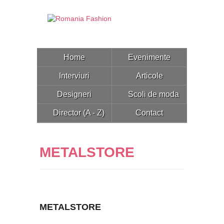
Home
Evenimente
Interviuri
Articole
Designeri
Scoli de moda
Director (A - Z)
Contact
METALSTORE
METALSTORE