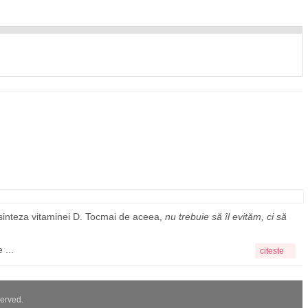
a sinteza vitaminei D. Tocmai de aceea,
nu trebuie să îl evităm, ci să
 ...
citeste
served.