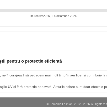
#Creativo2026, 1-4 octombrie 2026
ii pentru o protecție eficientă
 ne încurajează să petrecem mai mult timp în aer liber și contribuie l
ile UV și fără protecție adecvată. Arsurile solare sunt doar efectele pe
© Romania Fashion, 2012 - 2026. All rights re