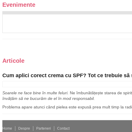
Evenimente
Articole
Cum aplici corect crema cu SPF? Tot ce trebuie să șt
Soarele ne face bine în multe feluri.
Ne îmbunătățește starea de spirit,
învățăm să ne bucurăm de el în mod responsabil.
Problema apare atunci când pielea este expusă prea mult timp la radiați
Home
Despre
Parteneri
Contact