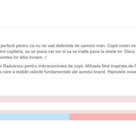
 perfecti pentru ca nu ne vad defectele de oameni mari. Copiii nostri
ind copilaria, sa se joace cat vor si sa se inalte pana la visele lor. Daca
estea lor abia incepe.../
 Radulescu pentru imbracamintea de copii, Mihaela fiind inspirata de fiu
cea care a stabilit valorile fundamentale ale acestui brand. Hainutele noa