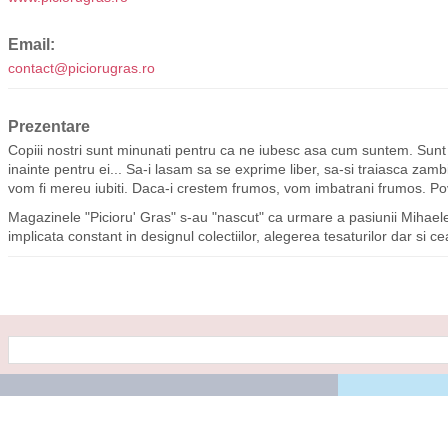
Email:
contact@piciorugras.ro
Prezentare
Copiii nostri sunt minunati pentru ca ne iubesc asa cum suntem. Sunt
inainte pentru ei... Sa-i lasam sa se exprime liber, sa-si traiasca zamb
vom fi mereu iubiti. Daca-i crestem frumos, vom imbatrani frumos. Pov
Magazinele "Picioru' Gras" s-au "nascut" ca urmare a pasiunii Mihaelei
implicata constant in designul colectiilor, alegerea tesaturilor dar si 