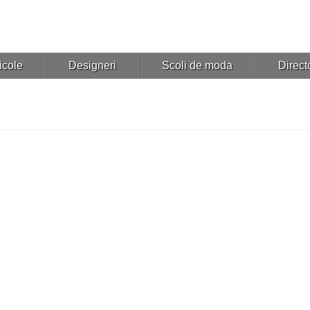
icole
Designeri
Scoli de moda
Directo