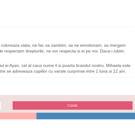
 ne coloreaza viata, ne fac sa zambim, sa ne emotionam, sa mergem
 le respectam drepturile, ne vor respecta si ei pe noi. Daca-i iubim,
l ei Ayan, cel al carui nume il si poarta brandul nostru. Mihaela este
stre se adreseaza copiilor cu varste curprinse intre 1 luna si 12 ani.