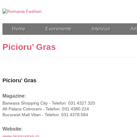
Home
Evenimente
Interviuri
Art
Picioru’ Gras
Picioru' Gras
Magazine:
Baneasa Shopping City - Telefon: 031.4327.320
Afi Palace Cotroceni - Telefon: 031.4380.224
Bucuresti Mall Vitan - Telefon: 031.4378.584
Website:
www.piciorugras.ro