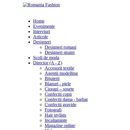
Home
Evenimente
Interviuri
Articole
Designeri
Designeri romani
Designeri straini
Scoli de moda
Director (A - Z)
Accesorii textile
Agentii modelling
Bijuterii
Blanuri - piele
Ciorapi – sosete
Confectii copii
Confectii dama - barbat
Confectii gravide
Fotografi
Hair stylists
Incaltaminte
Magazine online