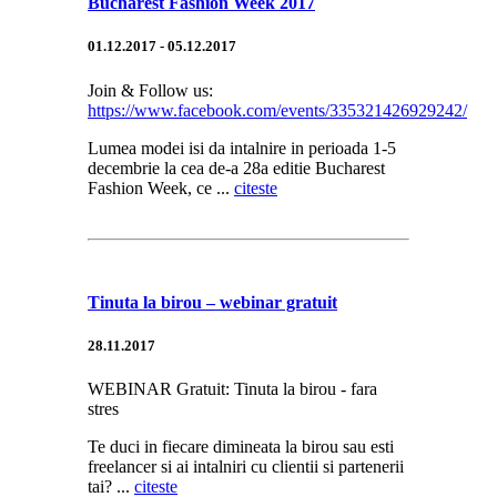
Bucharest Fashion Week 2017
01.12.2017 - 05.12.2017
Join & Follow us:
https://www.facebook.com/events/335321426929242/
Lumea modei isi da intalnire in perioada 1-5
decembrie la cea de-a 28a editie Bucharest
Fashion Week, ce ...
citeste
Tinuta la birou – webinar gratuit
28.11.2017
WEBINAR Gratuit: Tinuta la birou - fara
stres
Te duci in fiecare dimineata la birou sau esti
freelancer si ai intalniri cu clientii si partenerii
tai? ...
citeste