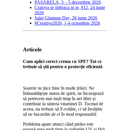
PASARELA, 3 – 5 decembrie 2026
Craiova se imbraca in ie, #12, 24 iunie
2026
Salaj Glamour Day, 26 iunie 2026
#Creativo2026, 1-4 octombrie 2026
Articole
Cum aplici corect crema cu SPF? Tot ce
trebuie să știi pentru o protecție eficientă
Soarele ne face bine în multe feluri.
Ne
îmbunătățește starea de spirit, ne încurajează
să petrecem mai mult timp în aer liber și
contribuie la sinteza vitaminei D. Tocmai de
aceea,
nu trebuie să îl evităm, ci să învățăm
să ne bucurăm de el în mod responsabil.
Problema apare atunci când pielea este
expusă prea mult timp la radiațiile UV și fără