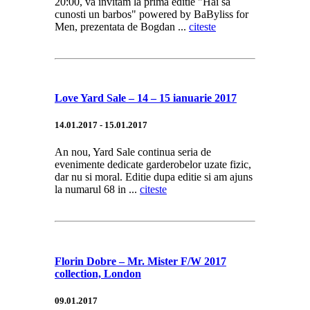
20:00, va invitam la prima editie "Hai sa
cunosti un barbos" powered by BaByliss for
Men, prezentata de Bogdan ...
citeste
Love Yard Sale – 14 – 15 ianuarie 2017
14.01.2017 - 15.01.2017
An nou, Yard Sale continua seria de
evenimente dedicate garderobelor uzate fizic,
dar nu si moral. Editie dupa editie si am ajuns
la numarul 68 in ...
citeste
Florin Dobre – Mr. Mister F/W 2017
collection, London
09.01.2017