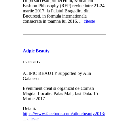
Dupa succesul primei editii, Romanian
Fashion Philosophy (RFP) revine intre 21-24
martie 2017, la Palatul Bragadiru din
Bucuresti, in formula internationala
consacrata in toamna lui 2016. ...
citeste
Atipic Beauty
15.03.2017
ATIPIC BEAUTY supported by Alin
Galatescu
Eveniment creat si organizat de Coman
Magda. Locatie: Palas Mall, Iasi Data: 15
Martie 2017
Detalii:
https://www.facebook.com/atipicbeauty2013/
...
citeste