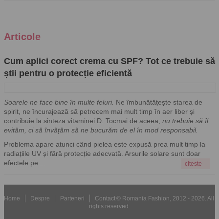
Articole
Cum aplici corect crema cu SPF? Tot ce trebuie să
știi pentru o protecție eficientă
Soarele ne face bine în multe feluri.
Ne îmbunătățește starea de
spirit, ne încurajează să petrecem mai mult timp în aer liber și
contribuie la sinteza vitaminei D. Tocmai de aceea,
nu trebuie să îl
evităm, ci să învățăm să ne bucurăm de el în mod responsabil.
Problema apare atunci când pielea este expusă prea mult timp la
radiațiile UV și fără protecție adecvată. Arsurile solare sunt doar
efectele pe ...
citeste
Home
Despre
Parteneri
Contact
© Romania Fashion, 2012 - 2026. All
rights reserved.