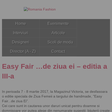
Home
Evenimente
Interviuri
Articole
Designeri
Scoli de moda
Director (A - Z)
Contact
Easy Fair …de ziua ei – editia a
III-a
In perioada 7 - 8 martie 2017, la Magazinul Victoria, se desfasoara
o editie speciala de Ziua Femeii a targului de handmade, "Easy
Fair...de ziua Ei".
Cei care sunt in cautarea unor daruri unicat pentru doamne si
domnisoare vor putea alege din nenumarate sugestii: bijuterii create