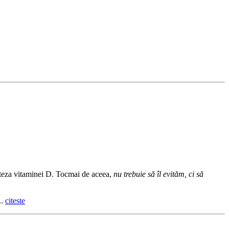
inteza vitaminei D. Tocmai de aceea,
nu trebuie să îl evităm, ci să
..
citeste