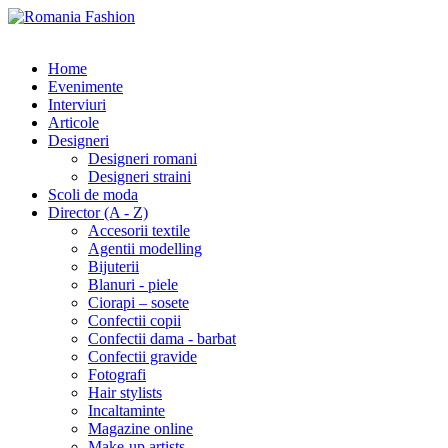
Home
Evenimente
Interviuri
Articole
Designeri
Designeri romani
Designeri straini
Scoli de moda
Director (A - Z)
Accesorii textile
Agentii modelling
Bijuterii
Blanuri - piele
Ciorapi – sosete
Confectii copii
Confectii dama - barbat
Confectii gravide
Fotografi
Hair stylists
Incaltaminte
Magazine online
Make-up artists