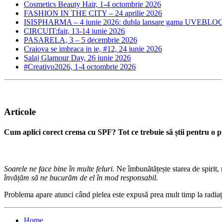
Cosmetics Beauty Hair, 1-4 octombrie 2026
FASHION IN THE CITY – 24 aprilie 2026
ISISPHARMA – 4 iunie 2026: dubla lansare gama UVEBLOC
CIRCUIT:fair, 13-14 iunie 2026
PASARELA, 3 – 5 decembrie 2026
Craiova se imbraca in ie, #12, 24 iunie 2026
Salaj Glamour Day, 26 iunie 2026
#Creativo2026, 1-4 octombrie 2026
Articole
Cum aplici corect crema cu SPF? Tot ce trebuie să știi pentru o pr
Soarele ne face bine în multe feluri.
Ne îmbunătățește starea de spirit,
învățăm să ne bucurăm de el în mod responsabil.
Problema apare atunci când pielea este expusă prea mult timp la radiații
Home