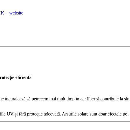
K + website
otecție eficientă
 ne încurajează să petrecem mai mult timp în aer liber și contribuie la s
le UV și fără protecție adecvată. Arsurile solare sunt doar efectele pe .