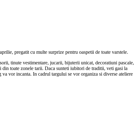
prilie, pregatit cu multe surprize pentru oaspetii de toate varstele.
rii, tinute vestimentare, jucarii, bijuterii unicat, decoratiuni pascale,
in toate zonele tarii. Daca sunteti iubitori de traditii, veti gasi la
va vor incanta. In cadrul targului se vor organiza si diverse ateliere