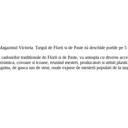
gazinul Victoria. Targul de Florii si de Paste isi deschide portile pe 5 a
adourilor traditionale de Florii si de Paste, va asteapta cu diverse acceso
ramica, covoare si icoane, reunind mesteri, producatori si artisti plastici d
ina, de gasca sau de strut, ouale expuse de mesterii populari de la targ 