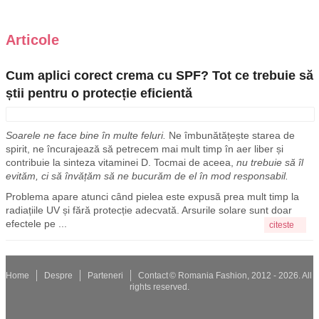
Articole
Cum aplici corect crema cu SPF? Tot ce trebuie să
știi pentru o protecție eficientă
Soarele ne face bine în multe feluri.
Ne îmbunătățește starea de
spirit, ne încurajează să petrecem mai mult timp în aer liber și
contribuie la sinteza vitaminei D. Tocmai de aceea,
nu trebuie să îl
evităm, ci să învățăm să ne bucurăm de el în mod responsabil.
Problema apare atunci când pielea este expusă prea mult timp la
radiațiile UV și fără protecție adecvată. Arsurile solare sunt doar
efectele pe ...
citeste
Home
Despre
Parteneri
Contact
© Romania Fashion, 2012 - 2026. All
rights reserved.