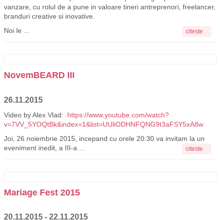
vanzare, cu rolul de a pune in valoare tineri antreprenori, freelancer,
branduri creative si inovative.
Noi le ...
citeste
NovemBEARD III
26.11.2015
Video by Alex Vlad: ​
https://www.youtube.com/watch?
v=7VV_5YOQtBk&index=1&list=UUliODHNFQNG9t3aFSY5xA8w
Joi, 26 noiembrie 2015, incepand cu orele 20:30 va invitam la un
eveniment inedit, a III-a ...
citeste
Mariage Fest 2015
20.11.2015 - 22.11.2015