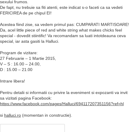
sexului frumos.
De fapt, nu trebuie sa fiti atenti, este indicat s-o faceti ca sa vedeti
FERICIREA de pe chipul EI!
Acestea fiind zise, sa vedem primul pas: CUMPARATI MARTISOARE!
Da, acel little piece of red and white string what makes chicks feel
special - dovedit stiintific! Va recomandam sa luati intotdeauna ceva
special, iar asta gasiti la Halluci.
Program de vizitare:
27 Februarie – 1 Martie 2015,
V – S : 16.00 – 24.00,
D : 15.00 – 21.00
Intrare libera!
Pentru detalii si informatii cu privire la eveniment si expozanti va invit
sa vizitati pagina Facebook:
https://www.facebook.com/pages/Halluci/694117207351156?ref=hl
si
halluci.ro
(momentan in constructie).