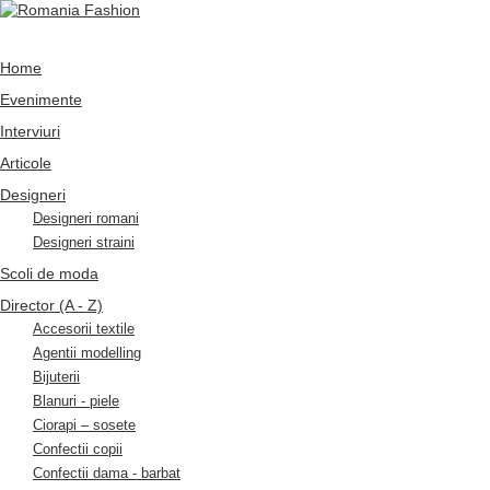
Home
Evenimente
Interviuri
Articole
Designeri
Designeri romani
Designeri straini
Scoli de moda
Director (A - Z)
Accesorii textile
Agentii modelling
Bijuterii
Blanuri - piele
Ciorapi – sosete
Confectii copii
Confectii dama - barbat