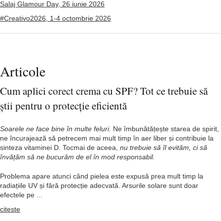
Salaj Glamour Day, 26 iunie 2026
#Creativo2026, 1-4 octombrie 2026
Articole
Cum aplici corect crema cu SPF? Tot ce trebuie să
știi pentru o protecție eficientă
Soarele ne face bine în multe feluri.
Ne îmbunătățește starea de spirit,
ne încurajează să petrecem mai mult timp în aer liber și contribuie la
sinteza vitaminei D. Tocmai de aceea,
nu trebuie să îl evităm, ci să
învățăm să ne bucurăm de el în mod responsabil.
Problema apare atunci când pielea este expusă prea mult timp la
radiațiile UV și fără protecție adecvată. Arsurile solare sunt doar
efectele pe ...
citeste