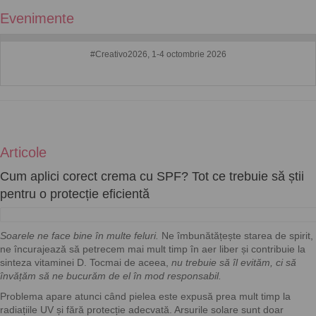
Evenimente
#Creativo2026, 1-4 octombrie 2026
Articole
Cum aplici corect crema cu SPF? Tot ce trebuie să știi
pentru o protecție eficientă
Soarele ne face bine în multe feluri.
Ne îmbunătățește starea de spirit,
ne încurajează să petrecem mai mult timp în aer liber și contribuie la
sinteza vitaminei D. Tocmai de aceea,
nu trebuie să îl evităm, ci să
învățăm să ne bucurăm de el în mod responsabil.
Problema apare atunci când pielea este expusă prea mult timp la
radiațiile UV și fără protecție adecvată. Arsurile solare sunt doar