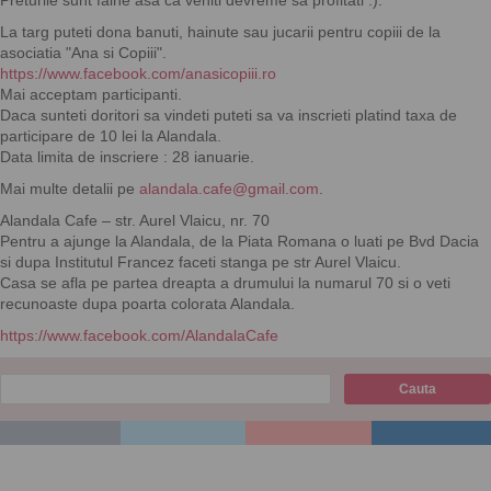
Preturile sunt faine asa ca veniti devreme sa profitati :).
La targ puteti dona banuti, hainute sau jucarii pentru copiii de la
asociatia "Ana si Copiii".
https://www.facebook.com/anasicopiii.ro
Mai acceptam participanti.
Daca sunteti doritori sa vindeti puteti sa va inscrieti platind taxa de
participare de 10 lei la Alandala.
Data limita de inscriere : 28 ianuarie.
Mai multe detalii pe
alandala.cafe@gmail.com
.
Alandala Cafe – str. Aurel Vlaicu, nr. 70
Pentru a ajunge la Alandala, de la Piata Romana o luati pe Bvd Dacia
si dupa Institutul Francez faceti stanga pe str Aurel Vlaicu.
Casa se afla pe partea dreapta a drumului la numarul 70 si o veti
recunoaste dupa poarta colorata Alandala.
https://www.facebook.com/AlandalaCafe