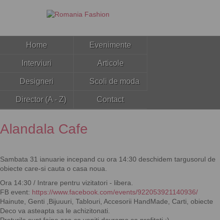
Home
Evenimente
Interviuri
Articole
Designeri
Scoli de moda
Director (A - Z)
Contact
Alandala Cafe
Sambata 31 ianuarie incepand cu ora 14:30 deschidem targusorul de
obiecte care-si cauta o casa noua.
Ora 14:30 / Intrare pentru vizitatori - libera.
FB event:
https://www.facebook.com/events/922053921140936/
Hainute, Genti ,Bijuuuri, Tablouri, Accesorii HandMade, Carti, obiecte
Deco va asteapta sa le achizitonati.