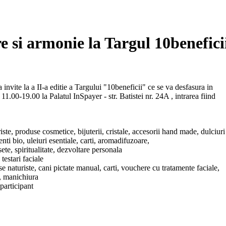
e si armonie la Targul 10benefici
 invite la a II-a editie a Targului "10beneficii" ce se va desfasura in
11.00-19.00 la Palatul InSpayer - str. Batistei nr. 24A , intrarea fiind
ste, produse cosmetice, bijuterii, cristale, accesorii hand made, dulciuri
nti bio, uleiuri esentiale, carti, aromadifuzoare,
ete, spiritualitate, dezvoltare personala
 testari faciale
 naturiste, cani pictate manual, carti, vouchere cu tratamente faciale,
, manichiura
 participant