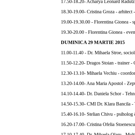
17.50-18.20- Acharya Leonard Radutz -
18.30-19.00- Cristina Groza - arhitect
19.00-19.30.00 - Florentina Gionea - spe
19.30-20.00 - Florentina Gionea - even
DUMINICA 29 MARTIE 2015
11.00-11.40 - Dr. Mihaela Stroe, sociol
11.50-12.20- Dragos Stoian - trainer - 
12.30-13.10- Mihaela Vechiu - coordonat
13.20-14.00- Ana Maria Apostol - Zept
14.10-14.40- Dr. Daniela Schor - Tehnol
14.50-15.30- CMI Dr. Klara Bancila - 
15.40-16.10- Stelian Chivu - psiholog
16.20-17.00- Cristina Ofelia Stoenescu - 
17.10-17.40- Dr. Mihaela Olaru - Multip