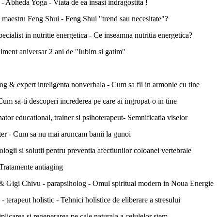
 Abheda Yoga - Viata de ea insasi indragostita !
 - maestru Feng Shui - Feng Shui "trend sau necesitate"?
cialist in nutritie energetica - Ce inseamna nutritia energetica?
iment aniversar 2 ani de "Iubim si gatim"
og & expert inteligenta nonverbala - Cum sa fii in armonie cu tine
Cum sa-ti descoperi increderea pe care ai ingropat-o in tine
or educational, trainer si psihoterapeut- Semnificatia viselor
er - Cum sa nu mai aruncam banii la gunoi
ogii si solutii pentru preventia afectiunilor coloanei vertebrale
Tratamente antiaging
 & Gigi Chivu - parapsiholog - Omul spiritual modern in Noua Energie
terapeut holistic - Tehnici holistice de eliberare a stresului
licarea si regenerarea pe cale naturala a celulelor stem