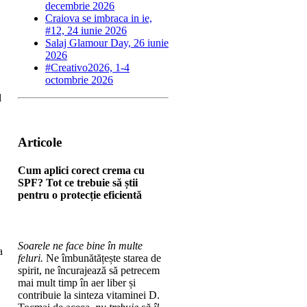
decembrie 2026
Craiova se imbraca in ie,
#12, 24 iunie 2026
Salaj Glamour Day, 26 iunie
2026
#Creativo2026, 1-4
octombrie 2026
l
Articole
Cum aplici corect crema cu
SPF? Tot ce trebuie să știi
pentru o protecție eficientă
Soarele ne face bine în multe
a
feluri.
Ne îmbunătățește starea de
spirit, ne încurajează să petrecem
mai mult timp în aer liber și
contribuie la sinteza vitaminei D.