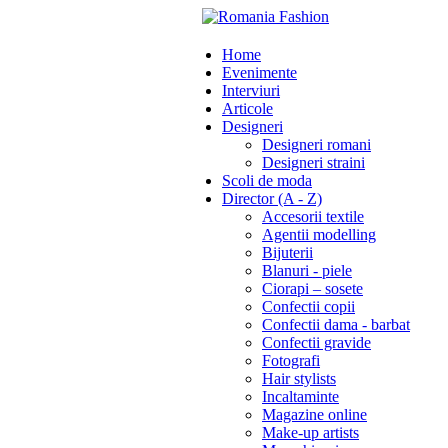
Home
Evenimente
Interviuri
Articole
Designeri
Designeri romani
Designeri straini
Scoli de moda
Director (A - Z)
Accesorii textile
Agentii modelling
Bijuterii
Blanuri - piele
Ciorapi – sosete
Confectii copii
Confectii dama - barbat
Confectii gravide
Fotografi
Hair stylists
Incaltaminte
Magazine online
Make-up artists