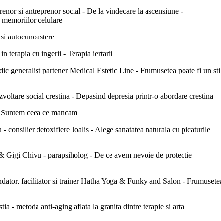
enor si antreprenor social - De la vindecare la ascensiune -
 memoriilor celulare
 si autocunoastere
 terapia cu ingerii - Terapia iertarii
c generalist partener Medical Estetic Line - Frumusetea poate fi un sti
zvoltare social crestina - Depasind depresia printr-o abordare crestina
 - Suntem ceea ce mancam
- consilier detoxifiere Joalis - Alege sanatatea naturala cu picaturile
 & Gigi Chivu - parapsiholog - De ce avem nevoie de protectie
dator, facilitator si trainer Hatha Yoga & Funky and Salon - Frumusete
ia - metoda anti-aging aflata la granita dintre terapie si arta