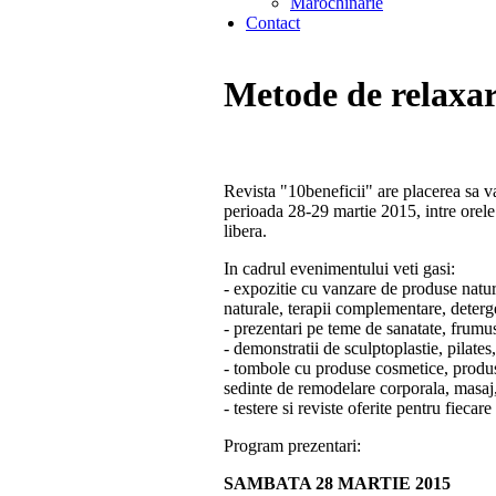
Marochinarie
Contact
Metode de relaxar
Revista "10beneficii" are placerea sa va
perioada 28-29 martie 2015, intre orele 
libera.
In cadrul evenimentului veti gasi:
- expozitie cu vanzare de produse naturi
naturale, terapii complementare, deterge
- prezentari pe teme de sanatate, frumus
- demonstratii de sculptoplastie, pilates,
- tombole cu produse cosmetice, produse
sedinte de remodelare corporala, masaj
- testere si reviste oferite pentru fiecare
Program prezentari:
SAMBATA 28 MARTIE 2015