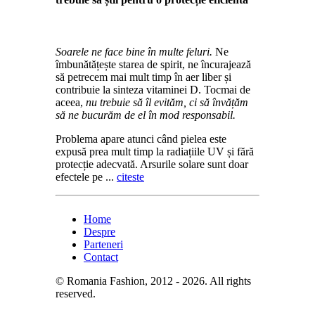
Soarele ne face bine în multe feluri.
Ne
îmbunătățește starea de spirit, ne încurajează
să petrecem mai mult timp în aer liber și
contribuie la sinteza vitaminei D. Tocmai de
aceea,
nu trebuie să îl evităm, ci să învățăm
să ne bucurăm de el în mod responsabil.
Problema apare atunci când pielea este
expusă prea mult timp la radiațiile UV și fără
protecție adecvată. Arsurile solare sunt doar
efectele pe ...
citeste
Home
Despre
Parteneri
Contact
© Romania Fashion, 2012 - 2026. All rights
reserved.