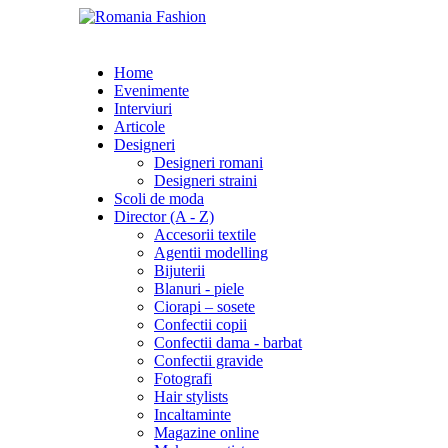
Home
Evenimente
Interviuri
Articole
Designeri
Designeri romani
Designeri straini
Scoli de moda
Director (A - Z)
Accesorii textile
Agentii modelling
Bijuterii
Blanuri - piele
Ciorapi – sosete
Confectii copii
Confectii dama - barbat
Confectii gravide
Fotografi
Hair stylists
Incaltaminte
Magazine online