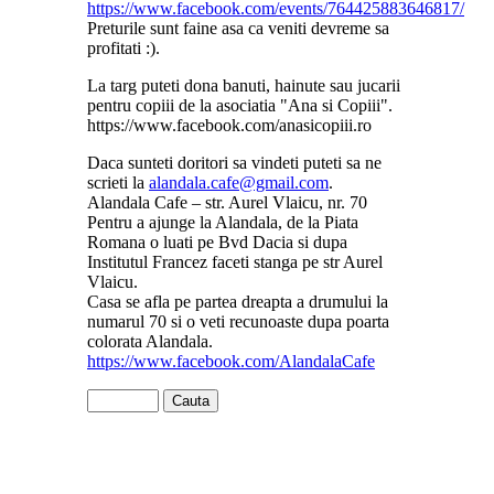
https://www.facebook.com/events/764425883646817/
Preturile sunt faine asa ca veniti devreme sa
profitati :).
La targ puteti dona banuti, hainute sau jucarii
pentru copiii de la asociatia "Ana si Copiii".
https://www.facebook.com/anasicopiii.ro
Daca sunteti doritori sa vindeti puteti sa ne
scrieti la
alandala.cafe@gmail.com
.
Alandala Cafe – str. Aurel Vlaicu, nr. 70
Pentru a ajunge la Alandala, de la Piata
Romana o luati pe Bvd Dacia si dupa
Institutul Francez faceti stanga pe str Aurel
Vlaicu.
Casa se afla pe partea dreapta a drumului la
numarul 70 si o veti recunoaste dupa poarta
colorata Alandala.
https://www.facebook.com/AlandalaCafe