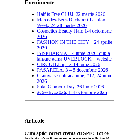
Evenimente
Half is Free CLUJ, 22 martie 2026
Mercedes-Benz Bucharest Fashion
Week, 24-28 martie 2026
Cosmetics Beauty Hair, 1-4 octombrie
2026
FASHION IN THE CITY – 24 aprilie
2026
ISISPHARMA – 4 iunie 2026: dubla
lansare gama UVEBLOCK + website
CIRCUIT:fair, 13-14 iunie 2026
PASARELA, 3 – 5 decembrie 2026
Craiova se imbraca in ie, #12, 24 iunie
2026
Salaj Glamour Day, 26 iunie 2026
#Creativo2026, 1-4 octombrie 2026
Articole
Cum aplici corect crema cu SPF? Tot ce
trebuie să știi pentru o protecție eficientă