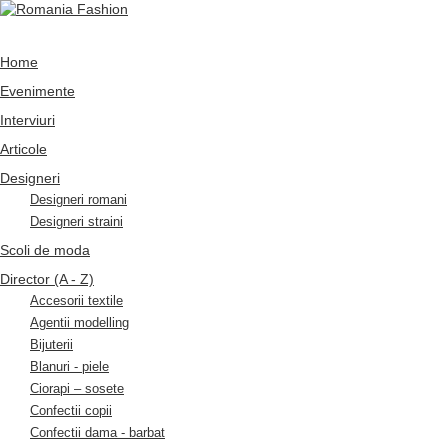
Home
Evenimente
Interviuri
Articole
Designeri
Designeri romani
Designeri straini
Scoli de moda
Director (A - Z)
Accesorii textile
Agentii modelling
Bijuterii
Blanuri - piele
Ciorapi – sosete
Confectii copii
Confectii dama - barbat