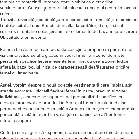
feminin ce reprezintă întreaga stare simbiotică a creaţiilor
vestimentare. Conştiinţa propriului mit este conceptul central al acestei
colecţii.
Tranziţia diversităţii ca desfăşurare complexă a Feminităţii, dinamismul
fin deloc uitat al unui Pretutindeni aflat la purtător, dar şi ludicul
surprins în detaliile colecţiei sunt alte elemente de bază în jurul cărora
Ubicuitate a prins contur.
Femeia Lia Aram pe care această colecție o propune în prim-planul
viziunii artistice se află grațios în cadrul îmbinării zonei de mister
personal, specifice fiecărei esențe feminine, cu cea a zonei ludice,
aflată la baza jocului inițial ce caracterizează desfășurarea oricărei
femei cu imaginație.
Astfel, vorbim despre o nouă colecție vestimentară care îmbină atât
atenția acordată unicității fiecărei femei în parte, precum și zonei
individuale, cea care se supune unei personalizări specifice, cu
mesajul promovat de brandul Lia Aram, al Femeii aflate în dialog
permanent cu noțiunea esențială a Armoniei în mișcare, cu amprenta
personală aflată în acord cu valențele dinamice ale atâtor femei
într’una singură.
Cu forța convingerii că experiența realului imediat are întotdeauna o
relevanță aparte și de nesupus chestionarului, Lia Aram vă invită,