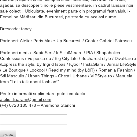
așadar, să descoperiți noile piese vestimentare, în cadrul lansării noii
sale colecții, Ubicuitate, eveniment parte din programul festivalului -
Femei pe Mătăsari din București, pe strada cu același nume.
Drescode: fancy
Parteneri: Atelier Paris Make-Up Bucuresti / Coafor Gabriel Patrascu
Parteneri media: SapteSeri / InStilulMeu.ro / PIA / Shopaholica
Confessions / Vulpescu.eu / Big City Life / Bucharest style / DivaHair.ro
/Express the style. By Ingrid Ispas / IQool / InstaGlam / Jurnal LifeStyle
/ Le Boutique / Lookool / Read my mind (by L&R) / Romania Fashion /
Stil Masculin / Urban Things - Chestii Urbane / VIPStyle.ro / Manuela
from "Let's talk about fashion!"
Pentru informatii suplimetare puteti contacta
atelier.liaaram@gmail.com
(+4) 0728 185 478 – Anemona Stanchi