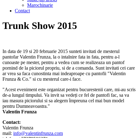
Marochinarie
Contact
Trunk Show 2015
In data de 19 si 20 februarie 2015 sunteti invitati de mesterul
pantofar Valentin Frunza, la o intalnire fata in fata, pentru a-l
cunoaste pe mester, pentru a vedea cum se realizeaza un pantof
pornind de la piciorul propriu, si de a comanda. Sunt invitati cei care
ar vrea sa faca cunostinta mai indeaproape cu pantofii "Valentin
Frunza & Co." si cu mesterul care-i face.
"Acest eveniment este organizat pentru bucurestenii care, mi-au scris
de-a lungul timpului. Va invit sa vedeți ce fel de pantofi fac, sa va
iau masura piciorului si sa alegem împreuna cel mai bun model
pentru Dumneavoastra."
Valentin Frunza
Contact:
Valentin Frunza
mail:
info@valentinfrunza.com