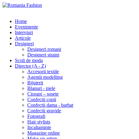
Home
Evenimente
Interviuri
Articole
Designeri
Designeri romani
Designeri straini
Scoli de moda
Director (A - Z)
Accesorii textile
Agentii modelling
Bijuterii
Blanuri - piele
Ciorapi – sosete
Confectii copii
Confectii dama - barbat
Confectii gravide
Fotografi
Hair stylists
Incaltaminte
Magazine online
Make-up artists