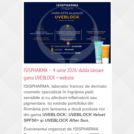
ISISPHARMA – 4 iunie 2026: dubla lansare
gama UVEBLOCK + website
ISISPHARMA, laborator francez de dermato
cosmetic specializat în îngrijirea pielii
sensibile și cu afecțiuni inflamatorii sau
pigmentare, își extinde portofoliul din
România prin lansarea a două produse noi
din gama
UVEBLOCK:
UVEBLOCK Velvet
SPF50+
și
UVEBLOCK After Sun
.
Evenimentul organizat de ISISPHARMA