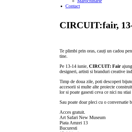
Marochinarie
Contact
CIRCUIT:fair, 13-
Te plimbi prin oras, cauți un cadou pent
tine.
Pe 13-14 iunie,
CIRCUIT: Fair
ajung
designeri, artisti si branduri creative i
Timp de doua zile, poti descoperi bijute
accesorii si multe alte proiecte construit
lor si poate gasesti ceva ce nici nu stiai
Sau poate doar pleci cu o conversatie 
Acces gratuit.
Art Safari New Museum
Piata Amzei 13
Bucuresti