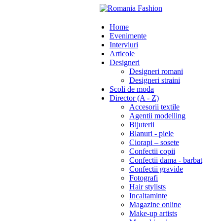
Home
Evenimente
Interviuri
Articole
Designeri
Designeri romani
Designeri straini
Scoli de moda
Director (A - Z)
Accesorii textile
Agentii modelling
Bijuterii
Blanuri - piele
Ciorapi – sosete
Confectii copii
Confectii dama - barbat
Confectii gravide
Fotografi
Hair stylists
Incaltaminte
Magazine online
Make-up artists