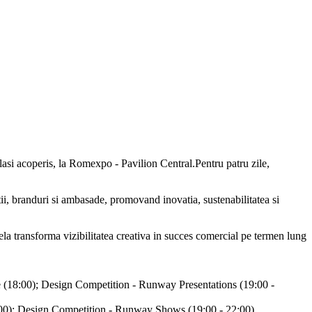
elasi acoperis, la Romexpo - Pavilion Central.Pentru patru zile,
ii, branduri si ambasade, promovand inovatia, sustenabilitatea si
arela transforma vizibilitatea creativa in succes comercial pe termen lung
re (18:00); Design Competition - Runway Presentations (19:00 -
8:00); Design Competition - Runway Shows (19:00 - 22:00).