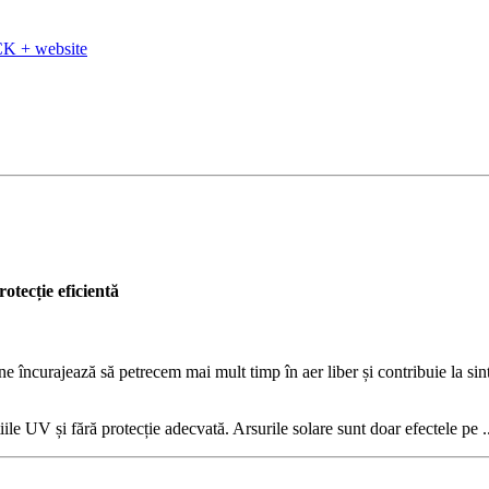
K + website
otecție eficientă
 ne încurajează să petrecem mai mult timp în aer liber și contribuie la s
le UV și fără protecție adecvată. Arsurile solare sunt doar efectele pe .