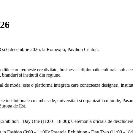
026
 3 si 6 decembrie 2026, la Romexpo, Pavilion Central.
ditie care reuneste creativitate, business si diplomatie culturala sub ac
branduri si institutii din regiune.
 de moda: este o platforma integrata care conecteaza designeri, institut
ele institutionale cu ambasade, universitati si organizatii culturale, Pas
Europa de Est.
la Exhibition - Day One (11:00 - 18:00); Ceremonia oficiala de deschide
a in Fashion (9:00 - 11:00); Pasarela Exhibition - Day Two (11:00 - 1