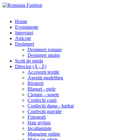
Home
Evenimente
Interviuri
Articole
Designeri
Designeri romani
Designeri straini
Scoli de moda
Director (A - Z)
Accesorii textile
Agentii modelling
Bijuterii
Blanuri - piele
Ciorapi – sosete
Confectii copii
Confectii dama - barbat
Confectii gravide
Fotografi
Hair stylists
Incaltaminte
Magazine online
Make-up artists