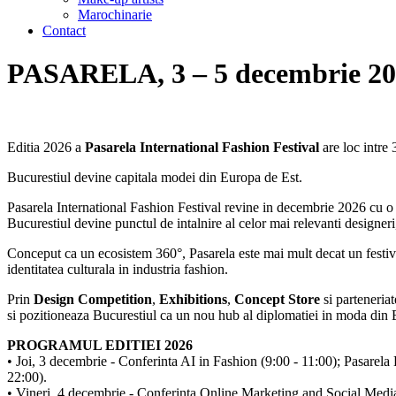
Marochinarie
Contact
PASARELA, 3 – 5 decembrie 2
Editia 2026 a
Pasarela International Fashion Festival
are loc intre
Bucurestiul devine capitala modei din Europa de Est.
Pasarela International Fashion Festival revine in decembrie 2026 cu o e
Bucurestiul devine punctul de intalnire al celor mai relevanti designeri, 
Conceput ca un ecosistem 360°, Pasarela este mai mult decat un festival
identitatea culturala in industria fashion.
Prin
Design Competition
,
Exhibitions
,
Concept Store
si parteneriat
si pozitioneaza Bucurestiul ca un nou hub al diplomatiei in moda din 
PROGRAMUL EDITIEI 2026
• Joi, 3 decembrie - Conferinta AI in Fashion (9:00 - 11:00); Pasare
22:00).
• Vineri, 4 decembrie - Conferinta Online Marketing and Social Medi