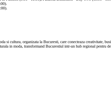
:00).
:00).
a si cultura, organizata la Bucuresti, care conecteaza creativitate, busine
lturala in moda, transformand Bucurestiul intr-un hub regional pentru des