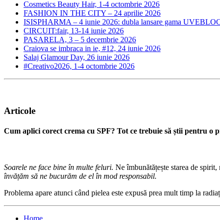
Cosmetics Beauty Hair, 1-4 octombrie 2026
FASHION IN THE CITY – 24 aprilie 2026
ISISPHARMA – 4 iunie 2026: dubla lansare gama UVEBLOC
CIRCUIT:fair, 13-14 iunie 2026
PASARELA, 3 – 5 decembrie 2026
Craiova se imbraca in ie, #12, 24 iunie 2026
Salaj Glamour Day, 26 iunie 2026
#Creativo2026, 1-4 octombrie 2026
Articole
Cum aplici corect crema cu SPF? Tot ce trebuie să știi pentru o pr
Soarele ne face bine în multe feluri.
Ne îmbunătățește starea de spirit,
învățăm să ne bucurăm de el în mod responsabil.
Problema apare atunci când pielea este expusă prea mult timp la radiații
Home