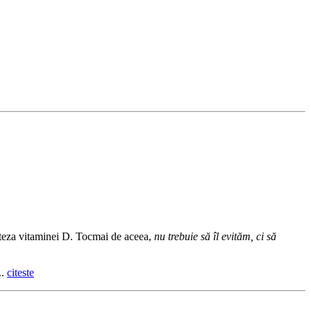
inteza vitaminei D. Tocmai de aceea,
nu trebuie să îl evităm, ci să
..
citeste