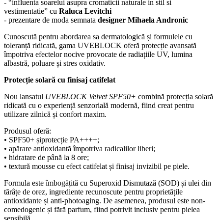
- “influenta soarelui asupra cromaticii naturale in stil si
vestimentatie” cu
Raluca Levitchi
- prezentare de moda semnata
designer Mihaela Andronic
Cunoscută pentru abordarea sa dermatologică și formulele cu
toleranță ridicată, gama UVEBLOCK oferă protecție avansată
împotriva efectelor nocive provocate de radiațiile UV, lumina
albastră, poluare și stres oxidativ.
Protecție solară cu finisaj catifelat
Nou lansatul
UVEBLOCK Velvet SPF50+
combină protecția solară
ridicată cu o experiență senzorială modernă, fiind creat pentru
utilizare zilnică și confort maxim.
Produsul oferă:
• SPF50+ șiprotecție PA++++;
• apărare antioxidantă împotriva radicalilor liberi;
• hidratare de până la 8 ore;
• textură mousse cu efect catifelat și finisaj invizibil pe piele.
Formula este îmbogățită cu Superoxid Dismutază (SOD) și ulei din
tărâțe de orez, ingrediente recunoscute pentru proprietățile
antioxidante și anti-photoaging. De asemenea, produsul este non-
comedogenic și fără parfum, fiind potrivit inclusiv pentru pielea
sensibilă.