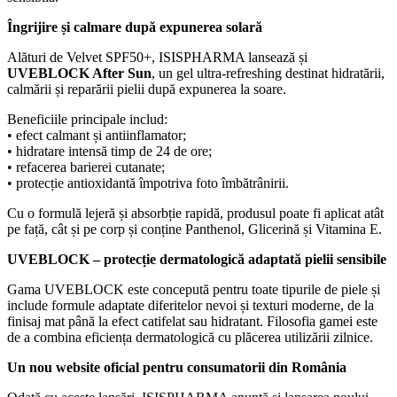
Îngrijire și calmare după expunerea solară
Alături de Velvet SPF50+, ISISPHARMA lansează și
UVEBLOCK After Sun
, un gel ultra-refreshing destinat hidratării,
calmării și reparării pielii după expunerea la soare.
Beneficiile principale includ:
• efect calmant și antiinflamator;
• hidratare intensă timp de 24 de ore;
• refacerea barierei cutanate;
• protecție antioxidantă împotriva foto îmbătrânirii.
Cu o formulă lejeră și absorbție rapidă, produsul poate fi aplicat atât
pe față, cât și pe corp și conține Panthenol, Glicerină și Vitamina E.
UVEBLOCK – protecție dermatologică adaptată pielii sensibile
Gama UVEBLOCK este concepută pentru toate tipurile de piele și
include formule adaptate diferitelor nevoi și texturi moderne, de la
finisaj mat până la efect catifelat sau hidratant. Filosofia gamei este
de a combina eficiența dermatologică cu plăcerea utilizării zilnice.
Un nou website oficial pentru consumatorii din România