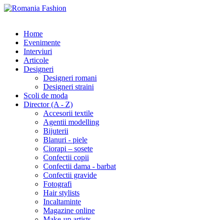
Home
Evenimente
Interviuri
Articole
Designeri
Designeri romani
Designeri straini
Scoli de moda
Director (A - Z)
Accesorii textile
Agentii modelling
Bijuterii
Blanuri - piele
Ciorapi – sosete
Confectii copii
Confectii dama - barbat
Confectii gravide
Fotografi
Hair stylists
Incaltaminte
Magazine online
Make-up artists