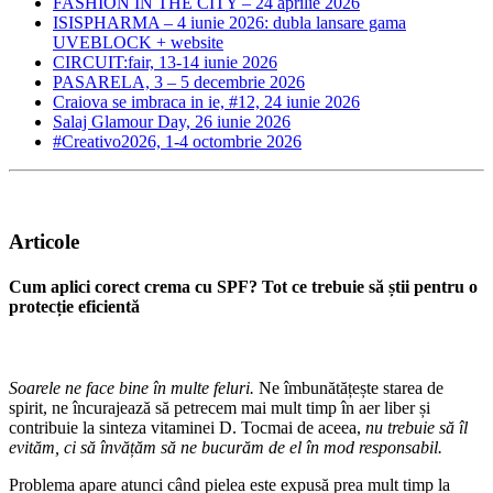
FASHION IN THE CITY – 24 aprilie 2026
ISISPHARMA – 4 iunie 2026: dubla lansare gama
UVEBLOCK + website
CIRCUIT:fair, 13-14 iunie 2026
PASARELA, 3 – 5 decembrie 2026
Craiova se imbraca in ie, #12, 24 iunie 2026
Salaj Glamour Day, 26 iunie 2026
#Creativo2026, 1-4 octombrie 2026
Articole
Cum aplici corect crema cu SPF? Tot ce trebuie să știi pentru o
protecție eficientă
Soarele ne face bine în multe feluri.
Ne îmbunătățește starea de
spirit, ne încurajează să petrecem mai mult timp în aer liber și
contribuie la sinteza vitaminei D. Tocmai de aceea,
nu trebuie să îl
evităm, ci să învățăm să ne bucurăm de el în mod responsabil.
Problema apare atunci când pielea este expusă prea mult timp la