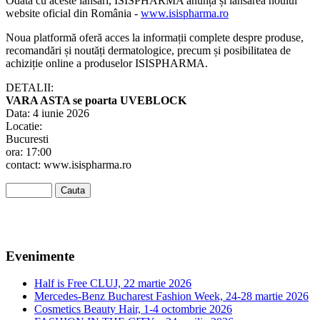
Odată cu aceste lansări, ISISPHARMA anunță și lansarea noului
website oficial din România -
www.isispharma.ro
Noua platformă oferă acces la informații complete despre produse,
recomandări și noutăți dermatologice, precum și posibilitatea de
achiziție online a produselor ISISPHARMA.
DETALII:
VARA ASTA se poarta UVEBLOCK
Data: 4 iunie 2026
Locatie:
Bucuresti
ora: 17:00
contact: www.isispharma.ro
Evenimente
Half is Free CLUJ, 22 martie 2026
Mercedes-Benz Bucharest Fashion Week, 24-28 martie 2026
Cosmetics Beauty Hair, 1-4 octombrie 2026