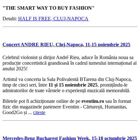
"THE SMART WAY TO BUY FASHION"
Detalii:
HALF IS FREE, CLUJ-NAPOCA
Concert ANDRE RIEU, Cluj-Napoca, 11-15 noiembrie 2025
Celebrul violonist și dirijor André Rieu, aduce în România noua sa
producție concertistică grandioasă în cadrul turneului internațional al
anului 2025!
Artistul va concerta la Sala Polivalentă BTarena din Cluj-Napoca,
timp de cinci seri, între
11 și 15 noiembrie 2025
, promițându-le
admiratorilor de toate vârstele o experiență muzicală memorabilă.
Biletele pot fi achiziționate online de pe
eventim.ro
sau în format
fizic din magazinele partenere Eventim - Cărturești, Humanitas,
Good2Go și ...
citeste
Mercedes-Benz Bucharest Fashion Week, 15-18 octombrie 2025