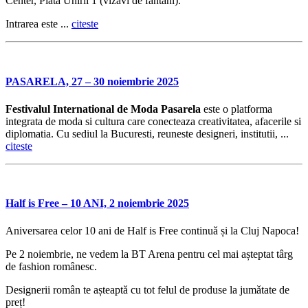
Center, Piata Unirii 1 (vizavi de fantani).
Intrarea este ...
citeste
PASARELA, 27 – 30 noiembrie 2025
Festivalul International de Moda Pasarela
este o platforma
integrata de moda si cultura care conecteaza creativitatea, afacerile si
diplomatia. Cu sediul la Bucuresti, reuneste designeri, institutii, ...
citeste
Half is Free – 10 ANI, 2 noiembrie 2025
Aniversarea celor 10 ani de Half is Free continuǎ și la Cluj Napoca!
Pe 2 noiembrie, ne vedem la BT Arena pentru cel mai așteptat târg
de fashion românesc.
Designerii român te așteaptǎ cu tot felul de produse la jumǎtate de
preț!