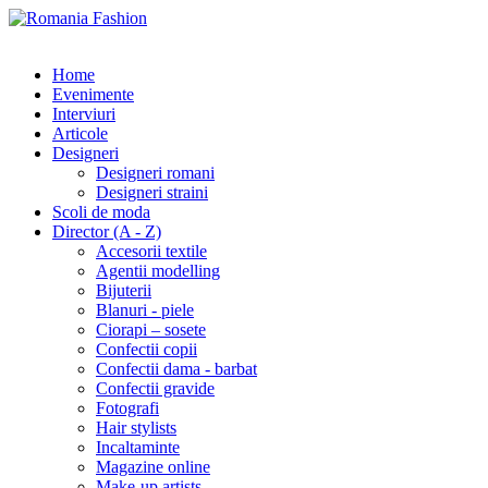
Home
Evenimente
Interviuri
Articole
Designeri
Designeri romani
Designeri straini
Scoli de moda
Director (A - Z)
Accesorii textile
Agentii modelling
Bijuterii
Blanuri - piele
Ciorapi – sosete
Confectii copii
Confectii dama - barbat
Confectii gravide
Fotografi
Hair stylists
Incaltaminte
Magazine online
Make-up artists