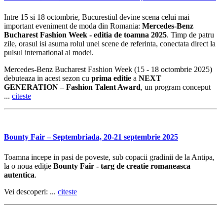
Intre 15 si 18 octombrie, Bucurestiul devine scena celui mai
important eveniment de moda din Romania:
Mercedes-Benz
Bucharest Fashion Week - editia de toamna 2025
. Timp de patru
zile, orasul isi asuma rolul unei scene de referinta, conectata direct la
pulsul international al modei.
Mercedes-Benz Bucharest Fashion Week (15 - 18 octombrie 2025)
debuteaza in acest sezon cu
prima editie
a
NEXT
GENERATION – Fashion Talent Award
, un program conceput
...
citeste
Bounty Fair – Septembriada, 20-21 septembrie 2025
Toamna incepe in pasi de poveste, sub copacii gradinii de la Antipa,
la o noua ediție
Bounty Fair - targ de creatie romaneasca
autentica
.
Vei descoperi: ...
citeste