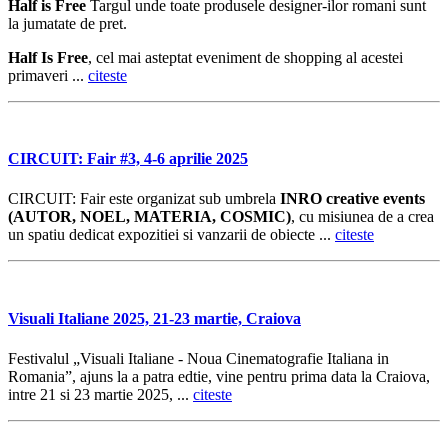
Half is Free
Targul unde toate produsele designer-ilor romani sunt
la jumatate de pret.
Half Is Free
, cel mai asteptat eveniment de shopping al acestei
primaveri ...
citeste
CIRCUIT: Fair #3, 4-6 aprilie 2025
CIRCUIT: Fair este organizat sub umbrela
INRO creative events
(AUTOR, NOEL, MATERIA, COSMIC)
, cu misiunea de a crea
un spatiu dedicat expozitiei si vanzarii de obiecte ...
citeste
Visuali Italiane 2025, 21-23 martie, Craiova
Festivalul „Visuali Italiane - Noua Cinematografie Italiana in
Romania”, ajuns la a patra edtie, vine pentru prima data la Craiova,
intre 21 si 23 martie 2025, ...
citeste