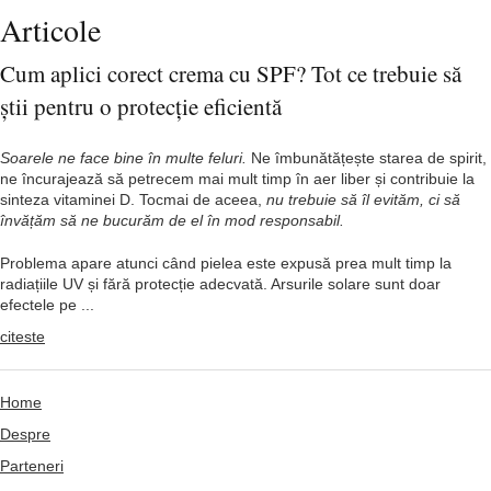
Articole
Cum aplici corect crema cu SPF? Tot ce trebuie să
știi pentru o protecție eficientă
Soarele ne face bine în multe feluri.
Ne îmbunătățește starea de spirit,
ne încurajează să petrecem mai mult timp în aer liber și contribuie la
sinteza vitaminei D. Tocmai de aceea,
nu trebuie să îl evităm, ci să
învățăm să ne bucurăm de el în mod responsabil.
Problema apare atunci când pielea este expusă prea mult timp la
radiațiile UV și fără protecție adecvată. Arsurile solare sunt doar
efectele pe ...
citeste
Home
Despre
Parteneri