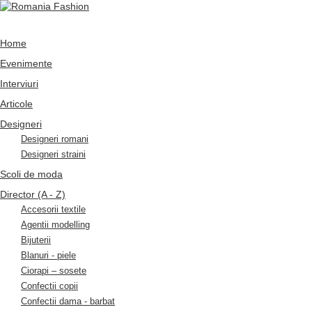
Home
Evenimente
Interviuri
Articole
Designeri
Designeri romani
Designeri straini
Scoli de moda
Director (A - Z)
Accesorii textile
Agentii modelling
Bijuterii
Blanuri - piele
Ciorapi – sosete
Confectii copii
Confectii dama - barbat