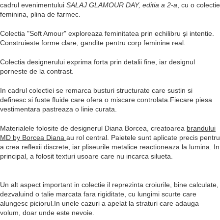
cadrul evenimentului
SALAJ GLAMOUR DAY, editia a 2-a
, cu o colectie
feminina, plina de farmec.
Colectia "Soft Amour"
exploreaza feminitatea prin echilibru și intentie.
Construieste forme clare, gandite pentru corp feminine real.
Colectia designerului exprima forta prin detalii fine, iar designul
porneste de la contrast.
In cadrul colectiei se remarca busturi structurate care sustin si
definesc si fuste fluide care ofera o miscare controlata.Fiecare piesa
vestimentara pastreaza o linie curata.
Materialele folosite de designerul Diana Borcea, creatoarea
brandului
MD by Borcea Diana
au rol central. Paietele sunt aplicate precis pentru
a crea reflexii discrete, iar pliseurile metalice reactioneaza la lumina. In
principal, a folosit texturi usoare care nu incarca silueta.
Un alt aspect important in colectie il reprezinta croiurile, bine calculate,
dezvaluind o talie marcata fara rigiditate, cu lungimi scurte care
alungesc piciorul.In unele cazuri a apelat la straturi care adauga
volum, doar unde este nevoie.