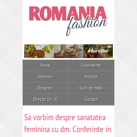
Home
Evenimente
Interviuri
Articole
Designeri
Scoli de moda
Director (A - Z)
Contact
Sa vorbim despre sanatatea
feminina cu dm. Conferinte in