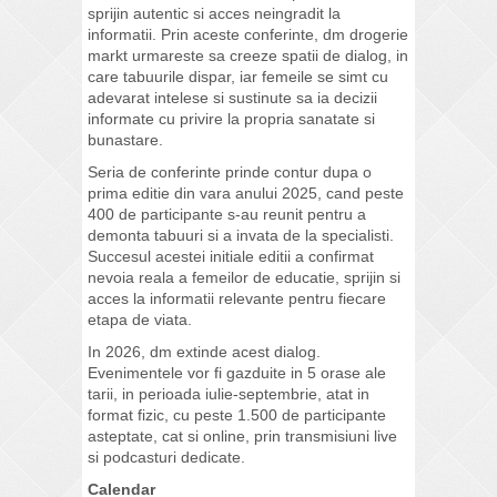
sprijin autentic si acces neingradit la
informatii. Prin aceste conferinte, dm drogerie
markt urmareste sa creeze spatii de dialog, in
care tabuurile dispar, iar femeile se simt cu
adevarat intelese si sustinute sa ia decizii
informate cu privire la propria sanatate si
bunastare.
Seria de conferinte prinde contur dupa o
prima editie din vara anului 2025, cand peste
400 de participante s-au reunit pentru a
demonta tabuuri si a invata de la specialisti.
Succesul acestei initiale editii a confirmat
nevoia reala a femeilor de educatie, sprijin si
acces la informatii relevante pentru fiecare
etapa de viata.
In 2026, dm extinde acest dialog.
Evenimentele vor fi gazduite in 5 orase ale
tarii, in perioada iulie-septembrie, atat in
format fizic, cu peste 1.500 de participante
asteptate, cat si online, prin transmisiuni live
si podcasturi dedicate.
Calendar