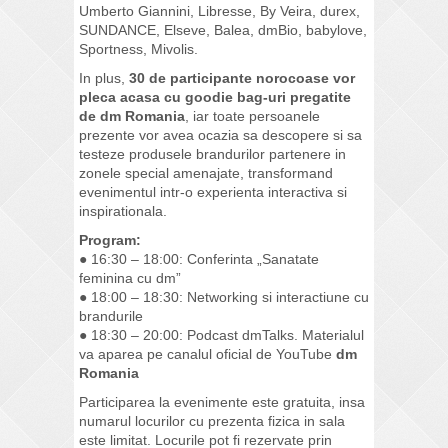
Umberto Giannini, Libresse, By Veira, durex,
SUNDANCE, Elseve, Balea, dmBio, babylove,
Sportness, Mivolis.
In plus,
30 de participante norocoase vor
pleca acasa cu goodie bag-uri pregatite
de dm Romania
, iar toate persoanele
prezente vor avea ocazia sa descopere si sa
testeze produsele brandurilor partenere in
zonele special amenajate, transformand
evenimentul intr-o experienta interactiva si
inspirationala.
Program:
● 16:30 – 18:00: Conferinta „Sanatate
feminina cu dm”
● 18:00 – 18:30: Networking si interactiune cu
brandurile
● 18:30 – 20:00: Podcast dmTalks. Materialul
va aparea pe canalul oficial de YouTube
dm
Romania
Participarea la evenimente este gratuita, insa
numarul locurilor cu prezenta fizica in sala
este limitat. Locurile pot fi rezervate prin