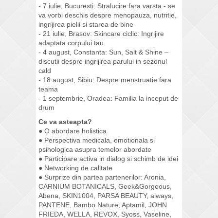
- 7 iulie, Bucuresti: Stralucire fara varsta - se
va vorbi deschis despre menopauza, nutritie,
ingrijirea pielii si starea de bine
- 21 iulie, Brasov: Skincare ciclic: Ingrijire
adaptata corpului tau
- 4 august, Constanta: Sun, Salt & Shine –
discutii despre ingrijirea parului in sezonul
cald
- 18 august, Sibiu: Despre menstruatie fara
teama
- 1 septembrie, Oradea: Familia la inceput de
drum
Ce va asteapta?
● O abordare holistica
● Perspectiva medicala, emotionala si
psihologica asupra temelor abordate
● Participare activa in dialog si schimb de idei
● Networking de calitate
● Surprize din partea partenerilor: Aronia,
CARNIUM BOTANICALS, Geek&Gorgeous,
Abena, SKIN1004, PARSA BEAUTY, always,
PANTENE, Bambo Nature, Aptamil, JOHN
FRIEDA, WELLA, REVOX, Syoss, Vaseline,