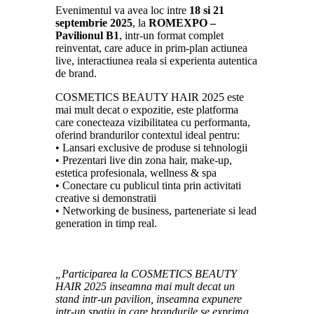
Evenimentul va avea loc intre
18 si 21
septembrie 2025
, la
ROMEXPO –
Pavilionul B1
, intr-un format complet
reinventat, care aduce in prim-plan actiunea
live, interactiunea reala si experienta autentica
de brand.
COSMETICS BEAUTY HAIR 2025 este
mai mult decat o expozitie, este platforma
care conecteaza vizibilitatea cu performanta,
oferind brandurilor contextul ideal pentru:
• Lansari exclusive de produse si tehnologii
• Prezentari live din zona hair, make-up,
estetica profesionala, wellness & spa
• Conectare cu publicul tinta prin activitati
creative si demonstratii
• Networking de business, parteneriate si lead
generation in timp real.
„Participarea la COSMETICS BEAUTY
HAIR 2025 inseamna mai mult decat un
stand intr-un pavilion, inseamna expunere
intr-un spatiu in care brandurile se exprima,