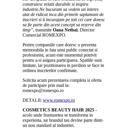
construiesc relatii durabile si inspira
industrie.Ne bucuram sa vedem un interes
atat de ridicat inca din primele saptamani de
inscrieri si ii incurajam pe toti cei care doresc
sa fie parte din acest concept sa rezerve din
timp”
, transmite
Oana Netbai
, Director
Comercial ROMEXPO.
Pentru companiile care doresc o prezenta
memorabila in fata unui public conectat si
profesionist, acum este momentul potrivit
pentru a-si asigura participarea. Spatiile sunt
limitate, iar pozitionarea in pavilion se face in
ordinea inscrierilor confirmate.
Solicita acum prezentarea completa si oferta
de participare prin mail la:
romexpo@romexpo.ro
DETALII:
www.romexpo.ro
COSMETICS BEAUTY HAIR 2025
-
acolo unde frumusetea se transforma in
experienta, iar brandul tau devine parte dintr-
un nou standard al industriei.