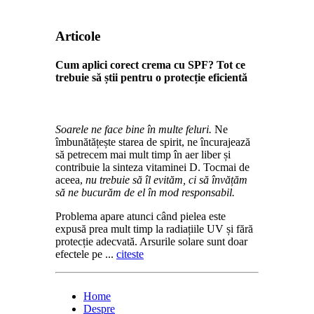
Articole
Cum aplici corect crema cu SPF? Tot ce
trebuie să știi pentru o protecție eficientă
Soarele ne face bine în multe feluri.
Ne
îmbunătățește starea de spirit, ne încurajează
să petrecem mai mult timp în aer liber și
contribuie la sinteza vitaminei D. Tocmai de
aceea,
nu trebuie să îl evităm, ci să învățăm
să ne bucurăm de el în mod responsabil.
Problema apare atunci când pielea este
expusă prea mult timp la radiațiile UV și fără
protecție adecvată. Arsurile solare sunt doar
efectele pe ...
citeste
Home
Despre