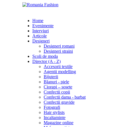
Home
Evenimente
Interviuri
Articole
Designeri
Designeri romani
Designeri straini
Scoli de moda
Director (A - Z)
Accesorii textile
Agentii modelling
Bijuterii
Blanuri - piele
Ciorapi – sosete
Confectii copii
Confectii dama - barbat
Confectii gravide
Fotografi
Hair stylists
Incaltaminte
Magazine online