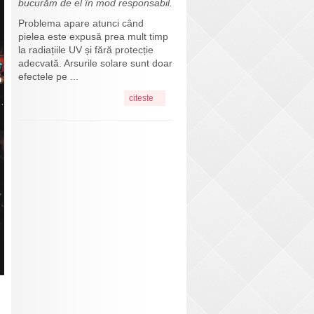
bucurăm de el în mod responsabil.
Problema apare atunci când
pielea este expusă prea mult timp
la radiațiile UV și fără protecție
adecvată. Arsurile solare sunt doar
efectele pe ...
citeste