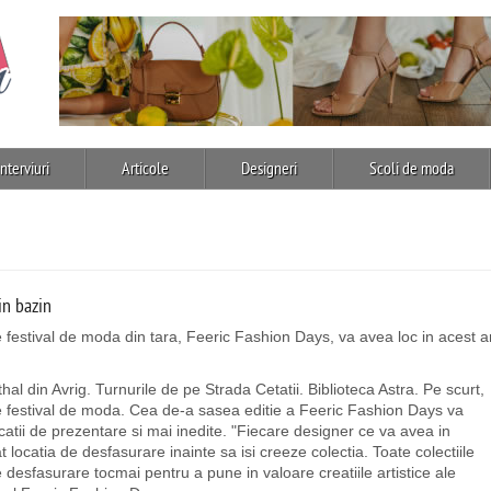
Interviuri
Articole
Designeri
Scoli de moda
in bazin
 festival de moda din tara, Feeric Fashion Days, va avea loc in acest a
al din Avrig. Turnurile de pe Strada Cetatii. Biblioteca Astra. Pe scurt,
e festival de moda. Cea de-a sasea editie a Feeric Fashion Days va
catii de prezentare si mai inedite. "Fiecare designer ce va avea in
t locatia de desfasurare inainte sa isi creeze colectia. Toate colectiile
 desfasurare tocmai pentru a pune in valoare creatiile artistice ale