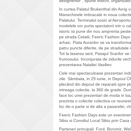
designerilor", spune Mitichi, organizat
In curtea Palatul Brukenthal din Avrig
Manechinele imbracate in noua colectie
Palatului. Terminalul sosiri al Aeroport
modelele vor purta spectatorii intr-o ca
istoric isi pune din nou amprenta peste
pe strada Cetatii, Feeric Fashion Days r
arhaic. Piata Aurarilor se va transforma
patru puncte diferite, de pe stradutele
Tot la lasarea serii, Pasajul Scarilor 
frumosului. Inconjurata de zidurile vech
prezentarea Nataliei Vasiliev.
Cele mai spectaculoase prezentari indivi
zile. Sâmbata, in 29 iunie, in Depoul CF
plecând din depoul de reparatii spre pla
intreaga colectie, la 360 de grade. Dum
face loc unei prezentari de moda in baz
prezinta o colectie colectiva ce reuneste
loc de-o parte si de alta a pasarelei, ch
Feeric Fashion Days este un eveniment 
Sibiu si Consiliul Local Sibiu prin Casa
Parteneri principali: Ford, Boromir, Wel