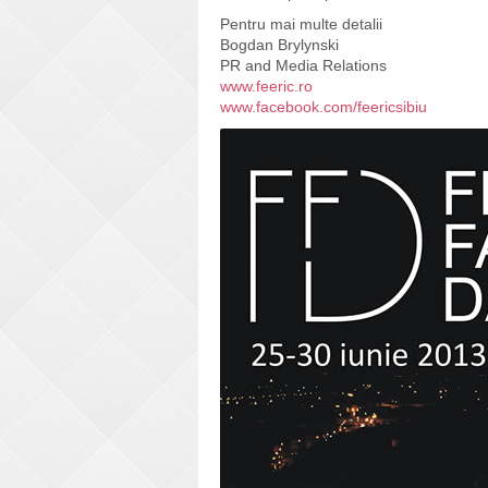
Pentru mai multe detalii
Bogdan Brylynski
PR and Media Relations
www.feeric.ro
www.facebook.com/feericsibiu