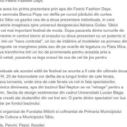
orul Feeric Fashion Days.
 va avea loc prima prezentare prin apa din Feeric Fashion Days.
 semnata Bianca Popp vor defila pe cursul pârâului din curtea
ului Sibiu va gazdui cea de-a doua prezentare individuala, in care
latorie imaginara spre universul designerului Adriana Goilav. Sibiul
 cel mai important festival de moda. Dupa pasarela dintre turnurile de
evine in centrul istoric al orasului cu doua prezentari cu un puternic iz
 intr-un "haos controlat", un loc de intâlnire al modelelor ce pornesc di
 inguste ce marginesc piata sau de pe scarile de legatura cu Piata Mica.
se va transforma intr-un loc de promenada pentru aceasta arta a
ii cetati, pasarela va lega orasul de sus de cel de jos pentru
duale ale acestei editii de festival se anunta a fi cele din ultimele dou
R, 20 de fotomodele vor defila de-a lungul liniilor de cale ferata,
ca turnanta, unde sina de cale ferata va roti in fata spectatorilor,
inica dimineata, apa din bazinul Baii Neptun se va "retrage" pentru a
in. Sectia de design vestimentar din cadrul Universitatii Lucian Blaga
 creatii ale studentilor din cei trei ani. O parte dintre spectatori vor lua
iar pe fundul bazinului.
organizat de Fundatia Mitichi si cofinantat de Primaria Municipiului
 de Cultura a Municipiului Sibiu.
la, Peroni, Pepsi, Kessler.