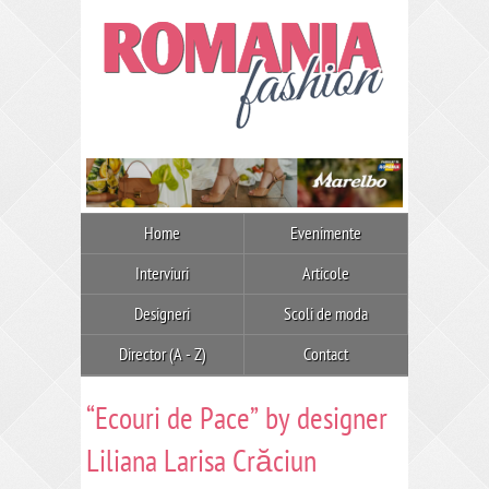
Home
Evenimente
Interviuri
Articole
Designeri
Scoli de moda
Director (A - Z)
Contact
“Ecouri de Pace” by designer
Liliana Larisa Crăciun