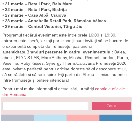
• 21 martie – Retail Park, Baia Mare
• 22 martie – Retail Park, Bistrița
• 27 martie – Casa Albă, Craiova
• 28 martie – Annabella Retail Park, Râmnicu Vâlcea
• 29 martie – Centrul Victoriei, Târgu Jiu
Programul fiecărui eveniment este între orele 16:00 și 19:30.
Intrarea este liberă, iar toți participanții sunt invitați să se bucure de
o experiență completă de frumusețe, pasiune și
autenticitate.
Branduri prezente în cadrul evenimentului:
Balea,
ebelin, ELYN’S LAB, Marc Anthony, Missha, Rimmel London, Purito,
Vaseline, Ruby Kisses, Synergy Therm.Caravana Frumuseții 2026
este invitația perfectă pentru oricine dorește să-și descopere stilul,
să se răsfețe și să se inspire. Fiți parte din #fixeu — mixul autentic
între frumusețe și putere interioară!
Pentru mai multe informații și actualizări, urmăriți
canalele oficiale
dm Romania