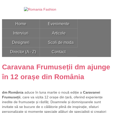
Home
Evenimente
Interviuri
Articole
Designeri
Scoli de moda
Director (A - Z)
Contact
Caravana Frumuseții dm ajunge
în 12 orașe din România
dm România
aduce în luna martie o nouă ediție a
Caravanei
Frumuseții
, care va vizita 12 orașe din țară, oferind experiențe
inedite de frumusețe și răsfăț. Doamnele și domnișoarele sunt
invitate să se bucure de o călătorie plină de inspirație, sfaturi
personalizate și momente speciale alături de specialiști și creatori