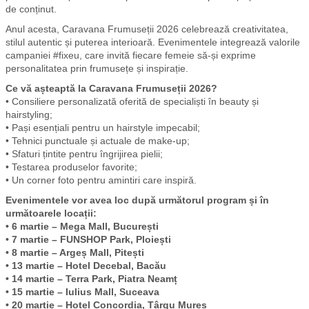
de conținut.
Anul acesta, Caravana Frumuseții 2026 celebrează creativitatea,
stilul autentic și puterea interioară. Evenimentele integrează valorile
campaniei #fixeu, care invită fiecare femeie să-și exprime
personalitatea prin frumusețe și inspirație.
Ce vă așteaptă la Caravana Frumuseții 2026?
• Consiliere personalizată oferită de specialiști în beauty și
hairstyling;
• Pași esențiali pentru un hairstyle impecabil;
• Tehnici punctuale și actuale de make-up;
• Sfaturi țintite pentru îngrijirea pielii;
• Testarea produselor favorite;
• Un corner foto pentru amintiri care inspiră.
Evenimentele vor avea loc după următorul program și în
următoarele locații:
• 6 martie – Mega Mall, București
• 7 martie – FUNSHOP Park, Ploiești
• 8 martie – Argeș Mall, Pitești
• 13 martie – Hotel Decebal, Bacău
• 14 martie – Terra Park, Piatra Neamț
• 15 martie – Iulius Mall, Suceava
• 20 martie – Hotel Concordia, Târgu Mureș