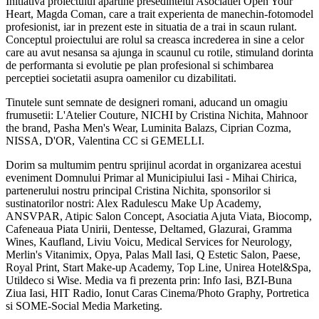
Initiativa proiectului apartine presedintelui Asociatiei Open Your
Heart, Magda Coman, care a trait experienta de manechin-fotomodel
profesionist, iar in prezent este in situatia de a trai in scaun rulant.
Conceptul proiectului are rolul sa creasca increderea in sine a celor
care au avut nesansa sa ajunga in scaunul cu rotile, stimuland dorinta
de performanta si evolutie pe plan profesional si schimbarea
perceptiei societatii asupra oamenilor cu dizabilitati.
Tinutele sunt semnate de designeri romani, aducand un omagiu
frumusetii: L'Atelier Couture, NICHI by Cristina Nichita, Mahnoor
the brand, Pasha Men's Wear, Luminita Balazs, Ciprian Cozma,
NISSA, D'OR, Valentina CC si GEMELLI.
Dorim sa multumim pentru sprijinul acordat in organizarea acestui
eveniment Domnului Primar al Municipiului Iasi - Mihai Chirica,
partenerului nostru principal Cristina Nichita, sponsorilor si
sustinatorilor nostri: Alex Radulescu Make Up Academy,
ANSVPAR, Atipic Salon Concept, Asociatia Ajuta Viata, Biocomp,
Cafeneaua Piata Unirii, Dentesse, Deltamed, Glazurai, Gramma
Wines, Kaufland, Liviu Voicu, Medical Services for Neurology,
Merlin's Vitanimix, Opya, Palas Mall Iasi, Q Estetic Salon, Paese,
Royal Print, Start Make-up Academy, Top Line, Unirea Hotel&Spa,
Utildeco si Wise. Media va fi prezenta prin: Info Iasi, BZI-Buna
Ziua Iasi, HIT Radio, Ionut Caras Cinema/Photo Graphy, Portretica
si SOME-Social Media Marketing.