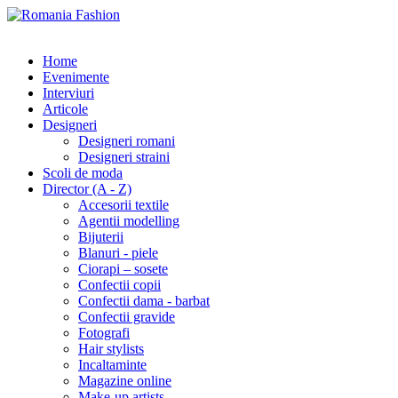
Home
Evenimente
Interviuri
Articole
Designeri
Designeri romani
Designeri straini
Scoli de moda
Director (A - Z)
Accesorii textile
Agentii modelling
Bijuterii
Blanuri - piele
Ciorapi – sosete
Confectii copii
Confectii dama - barbat
Confectii gravide
Fotografi
Hair stylists
Incaltaminte
Magazine online
Make-up artists