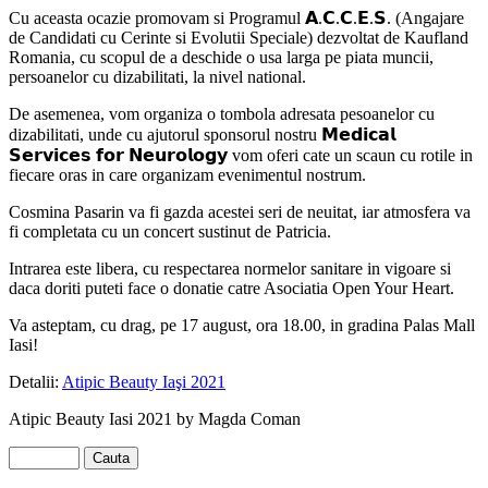
Cu aceasta ocazie promovam si Programul 𝗔.𝗖.𝗖.𝗘.𝗦. (Angajare
de Candidati cu Cerinte si Evolutii Speciale) dezvoltat de Kaufland
Romania, cu scopul de a deschide o usa larga pe piata muncii,
persoanelor cu dizabilitati, la nivel national.
De asemenea, vom organiza o tombola adresata pesoanelor cu
dizabilitati, unde cu ajutorul sponsorul nostru 𝗠𝗲𝗱𝗶𝗰𝗮𝗹
𝗦𝗲𝗿𝘃𝗶𝗰𝗲𝘀 𝗳𝗼𝗿 𝗡𝗲𝘂𝗿𝗼𝗹𝗼𝗴𝘆 vom oferi cate un scaun cu rotile in
fiecare oras in care organizam evenimentul nostrum.
Cosmina Pasarin va fi gazda acestei seri de neuitat, iar atmosfera va
fi completata cu un concert sustinut de Patricia.
Intrarea este libera, cu respectarea normelor sanitare in vigoare si
daca doriti puteti face o donatie catre Asociatia Open Your Heart.
Va asteptam, cu drag, pe 17 august, ora 18.00, in gradina Palas Mall
Iasi!
Detalii:
Atipic Beauty Iaşi 2021
Atipic Beauty Iasi 2021 by Magda Coman