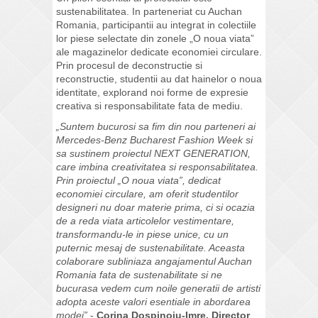
sustenabilitatea. In parteneriat cu Auchan
Romania, participantii au integrat in colectiile
lor piese selectate din zonele „O noua viata”
ale magazinelor dedicate economiei circulare.
Prin procesul de deconstructie si
reconstructie, studentii au dat hainelor o noua
identitate, explorand noi forme de expresie
creativa si responsabilitate fata de mediu.
„Suntem bucurosi sa fim din nou parteneri ai
Mercedes-Benz Bucharest Fashion Week si
sa sustinem proiectul NEXT GENERATION,
care imbina creativitatea si responsabilitatea.
Prin proiectul „O noua viata”, dedicat
economiei circulare, am oferit studentilor
designeri nu doar materie prima, ci si ocazia
de a reda viata articolelor vestimentare,
transformandu-le in piese unice, cu un
puternic mesaj de sustenabilitate. Aceasta
colaborare subliniaza angajamentul Auchan
Romania fata de sustenabilitate si ne
bucurasa vedem cum noile generatii de artisti
adopta aceste valori esentiale in abordarea
modei”
-
Corina Dospinoiu-Imre, Director