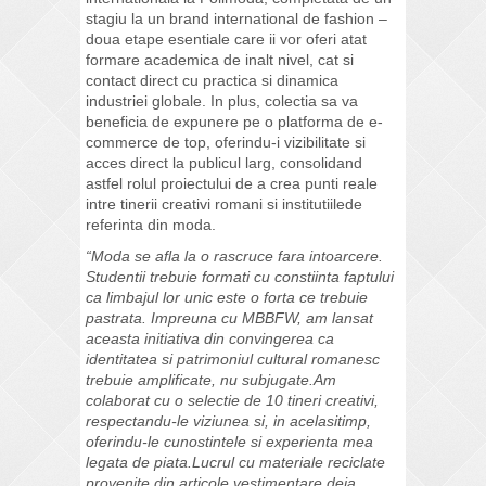
stagiu la un brand international de fashion –
doua etape esentiale care ii vor oferi atat
formare academica de inalt nivel, cat si
contact direct cu practica si dinamica
industriei globale. In plus, colectia sa va
beneficia de expunere pe o platforma de e-
commerce de top, oferindu-i vizibilitate si
acces direct la publicul larg, consolidand
astfel rolul proiectului de a crea punti reale
intre tinerii creativi romani si institutiilede
referinta din moda.
“Moda se afla la o rascruce fara intoarcere.
Studentii trebuie formati cu constiinta faptului
ca limbajul lor unic este o forta ce trebuie
pastrata. Impreuna cu MBBFW, am lansat
aceasta initiativa din convingerea ca
identitatea si patrimoniul cultural romanesc
trebuie amplificate, nu subjugate.Am
colaborat cu o selectie de 10 tineri creativi,
respectandu-le viziunea si, in acelasitimp,
oferindu-le cunostintele si experienta mea
legata de piata.Lucrul cu materiale reciclate
provenite din articole vestimentare deja