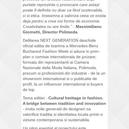
purtate reprezinta o provocare care astazi
poate fi definita nu doar ca fiind sustenabila,
ci si etica. Inseamna a valoriza ceea ce exista
deja pentru a crea noi forme de economie.
Creativitatea nu are limite.”
-
Massimiliano
Giornetti, Director Polimoda
.
Defilarea NEXT GENERATION deschide
oficial editia de toamna a Mercedes-Benz
Bucharest Fashion Week si aduce in prim-
plan o comisie internationala de jurizare,
formata din reprezentanti ai Camera
Nazionale della Moda Italiana, Polimoda,
precum si profesionisti din industrie - de la un
showroom international si o publicatie de
profil, la un influencer international si buyers
de top.
Tema editiei -
Cultural heritage in fashion.
A bridge between tradition and innovation
- invita noile generatii de designeri sa
valorifice traditia si identitatea locala printr-o
viziune contemporana si sustenabila.
Un pilon esential al proiectului este