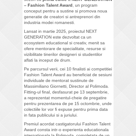
– Fashion Talent Award
, un program
conceput pentru a sustine si promova noua
generatie de creatori si antreprenori din
industria modei romanesti.
Lansat in martie 2025, proiectul NEXT
GENERATION este dezvoltat ca un
ecosystem educational si creativ, menit sa
ofere mentorare de specialitate, resurse si
vizibilitate tinerilor designeri si studentilor
aflati la inceput de drum.
Pe parcursul verii, cei 10 finalisti ai competitiei
Fashion Talent Award au beneficiat de sesiuni
individuale de mentorat sustinute de
Massimiliano Giornetti, Director al Polimoda.
Fitting-ul final, desfasurat pe 13 septembrie,
a reprezentat momentul-cheie de pregatire
pentru prezentarea de pe 15 octombrie, unde
colectiile lor vor fi expuse pentru prima data
in fata publicului si a juriului.
Premiul acordat castigatorului Fashion Talent
Award consta intr-o experienta educationala
internationala la Polimoda, completata de un