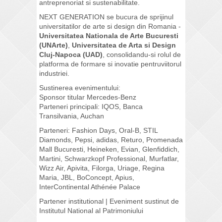
antreprenoriat si sustenabilitate.
NEXT GENERATION se bucura de sprijinul
universitatilor de arte si design din Romania -
Universitatea Nationala de Arte Bucuresti
(UNArte)
,
Universitatea de Arta si Design
Cluj-Napoca (UAD)
, consolidandu-si rolul de
platforma de formare si inovatie pentruviitorul
industriei.
Sustinerea evenimentului:
Sponsor titular Mercedes-Benz
Parteneri principali: IQOS, Banca
Transilvania, Auchan
Parteneri: Fashion Days, Oral-B, STIL
Diamonds, Pepsi, adidas, Returo, Promenada
Mall Bucuresti, Heineken, Evian, Glenfiddich,
Martini, Schwarzkopf Professional, Murfatlar,
Wizz Air, Apivita, Filorga, Uriage, Regina
Maria, JBL, BoConcept, Apius,
InterContinental Athénée Palace
Partener institutional | Eveniment sustinut de
Institutul National al Patrimoniului