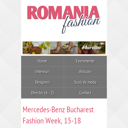
Home
Evenimente
Interviuri
Articole
Designeri
Scoli de moda
Director (A - Z)
Contact
Mercedes-Benz Bucharest
Fashion Week, 15-18