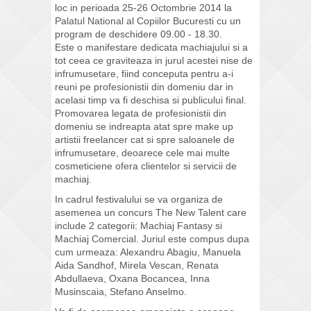
loc in perioada 25-26 Octombrie 2014 la
Palatul National al Copiilor Bucuresti cu un
program de deschidere 09.00 - 18.30.
Este o manifestare dedicata machiajului si a
tot ceea ce graviteaza in jurul acestei nise de
infrumusetare, fiind conceputa pentru a-i
reuni pe profesionistii din domeniu dar in
acelasi timp va fi deschisa si publicului final.
Promovarea legata de profesionistii din
domeniu se indreapta atat spre make up
artistii freelancer cat si spre saloanele de
infrumusetare, deoarece cele mai multe
cosmeticiene ofera clientelor si servicii de
machiaj.
In cadrul festivalului se va organiza de
asemenea un concurs The New Talent care
include 2 categorii: Machiaj Fantasy si
Machiaj Comercial. Juriul este compus dupa
cum urmeaza: Alexandru Abagiu, Manuela
Aida Sandhof, Mirela Vescan, Renata
Abdullaeva, Oxana Bocancea, Inna
Musinscaia, Stefano Anselmo.