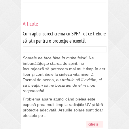
Articole
Cum aplici corect crema cu SPF? Tot ce trebuie
să știi pentru o protecție eficientă
Soarele ne face bine în multe feluri.
Ne
îmbunătățește starea de spirit, ne
încurajează să petrecem mai mult timp în aer
liber și contribuie la sinteza vitaminei D.
Tocmai de aceea,
nu trebuie să îl evităm, ci
să învățăm să ne bucurăm de el în mod
responsabil.
Problema apare atunci când pielea este
expusă prea mult timp la radiațiile UV și fără
protecție adecvată. Arsurile solare sunt doar
efectele pe ...
citeste