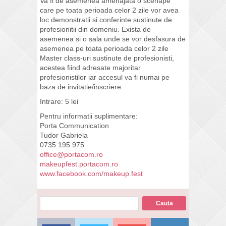
Va fi de asemenea amenajata o scenape
care pe toata perioada celor 2 zile vor avea
loc demonstratii si conferinte sustinute de
profesionitii din domeniu. Exista de
asemenea si o sala unde se vor desfasura de
asemenea pe toata perioada celor 2 zile
Master class-uri sustinute de profesionisti,
acestea fiind adresate majoritar
profesionistilor iar accesul va fi numai pe
baza de invitatie/inscriere.
Intrare: 5 lei
Pentru informatii suplimentare:
Porta Communication
Tudor Gabriela
0735 195 975
office@portacom.ro
makeupfest.portacom.ro
www.facebook.com/makeup.fest