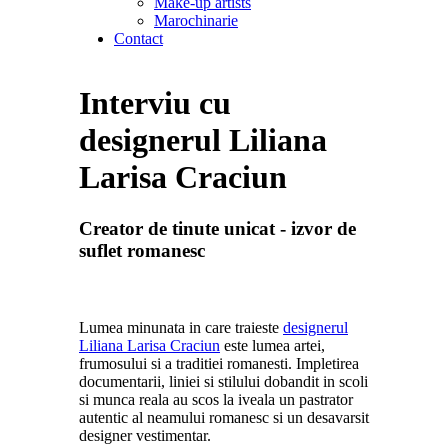
Make-up artists
Marochinarie
Contact
Interviu cu
designerul Liliana
Larisa Craciun
Creator de tinute unicat - izvor de
suflet romanesc
Lumea minunata in care traieste
designerul
Liliana Larisa Craciun
este lumea artei,
frumosului si a traditiei romanesti. Impletirea
documentarii, liniei si stilului dobandit in scoli
si munca reala au scos la iveala un pastrator
autentic al neamului romanesc si un desavarsit
designer vestimentar.