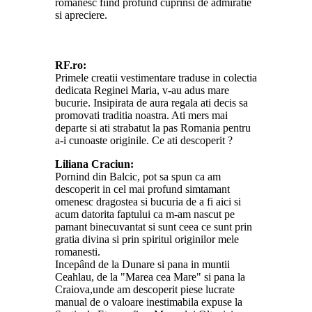
romanesc fiind profund cuprinsi de admiratie
si apreciere.
RF.ro:
Primele creatii vestimentare traduse in colectia
dedicata Reginei Maria, v-au adus mare
bucurie. Insipirata de aura regala ati decis sa
promovati traditia noastra. Ati mers mai
departe si ati strabatut la pas Romania pentru
a-i cunoaste originile. Ce ati descoperit ?
Liliana Craciun:
Pornind din Balcic, pot sa spun ca am
descoperit in cel mai profund simtamant
omenesc dragostea si bucuria de a fi aici si
acum datorita faptului ca m-am nascut pe
pamant binecuvantat si sunt ceea ce sunt prin
gratia divina si prin spiritul originilor mele
romanesti.
Incepând de la Dunare si pana in muntii
Ceahlau, de la "Marea cea Mare" si pana la
Craiova,unde am descoperit piese lucrate
manual de o valoare inestimabila expuse la