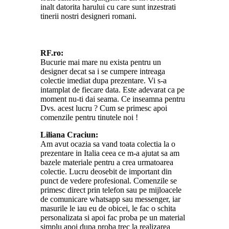
inalt datorita harului cu care sunt inzestrati
tinerii nostri designeri romani.
RF.ro:
Bucurie mai mare nu exista pentru un
designer decat sa i se cumpere intreaga
colectie imediat dupa prezentare. Vi s-a
intamplat de fiecare data. Este adevarat ca pe
moment nu-ti dai seama. Ce inseamna pentru
Dvs. acest lucru ? Cum se primesc apoi
comenzile pentru tinutele noi !
Liliana Craciun:
Am avut ocazia sa vand toata colectia la o
prezentare in Italia ceea ce m-a ajutat sa am
bazele materiale pentru a crea urmatoarea
colectie. Lucru deosebit de important din
punct de vedere profesional. Comenzile se
primesc direct prin telefon sau pe mijloacele
de comunicare whatsapp sau messenger, iar
masurile le iau eu de obicei, le fac o schita
personalizata si apoi fac proba pe un material
simplu apoi dupa proba trec la realizarea