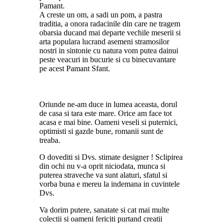
Pamant.
A creste un om, a sadi un pom, a pastra
traditia, a onora radacinile din care ne tragem
obarsia ducand mai departe vechile meserii si
arta populara lucrand asemeni stramosilor
nostri in sintonie cu natura vom putea dainui
peste veacuri in bucurie si cu binecuvantare
pe acest Pamant Sfant.
Oriunde ne-am duce in lumea aceasta, dorul
de casa si tara este mare. Orice am face tot
acasa e mai bine. Oameni veseli si puternici,
optimisti si gazde bune, romanii sunt de
treaba.
O dovediti si Dvs. stimate designer ! Sclipirea
din ochi nu v-a oprit niciodata, munca si
puterea straveche va sunt alaturi, sfatul si
vorba buna e mereu la indemana in cuvintele
Dvs.
Va dorim putere, sanatate si cat mai multe
colectii si oameni fericiti purtand creatii