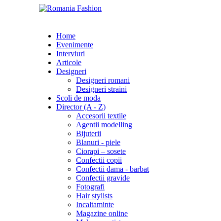
Home
Evenimente
Interviuri
Articole
Designeri
Designeri romani
Designeri straini
Scoli de moda
Director (A - Z)
Accesorii textile
Agentii modelling
Bijuterii
Blanuri - piele
Ciorapi – sosete
Confectii copii
Confectii dama - barbat
Confectii gravide
Fotografi
Hair stylists
Incaltaminte
Magazine online