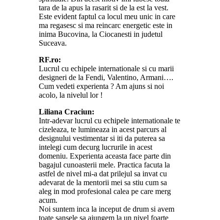
tara de la apus la rasarit si de la est la vest.
Este evident faptul ca locul meu unic in care
ma regasesc si ma reincarc energetic este in
inima Bucovina, la Ciocanesti in judetul
Suceava.
RF.ro:
Lucrul cu echipele internationale si cu marii
designeri de la Fendi, Valentino, Armani….
Cum vedeti experienta ? Am ajuns si noi
acolo, la nivelul lor !
Liliana Craciun:
Intr-adevar lucrul cu echipele internationale te
cizeleaza, te lumineaza in acest parcurs al
designului vestimentar si iti da puterea sa
intelegi cum decurg lucrurile in acest
domeniu. Experienta aceasta face parte din
bagajul cunoasterii mele. Practica facuta la
astfel de nivel mi-a dat prilejul sa invat cu
adevarat de la mentorii mei sa stiu cum sa
aleg in mod profesional calea pe care merg
acum.
Noi suntem inca la inceput de drum si avem
toate sansele sa ajungem la un nivel foarte