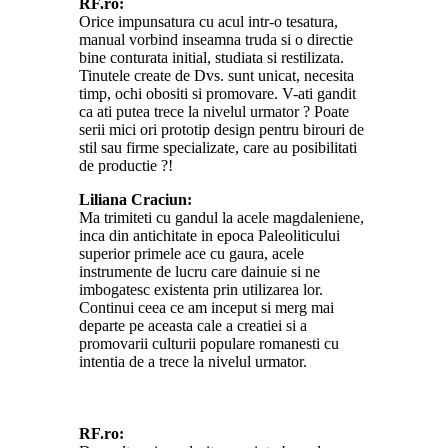
RF.ro:
Orice impunsatura cu acul intr-o tesatura,
manual vorbind inseamna truda si o directie
bine conturata initial, studiata si restilizata.
Tinutele create de Dvs. sunt unicat, necesita
timp, ochi obositi si promovare. V-ati gandit
ca ati putea trece la nivelul urmator ? Poate
serii mici ori prototip design pentru birouri de
stil sau firme specializate, care au posibilitati
de productie ?!
Liliana Craciun:
Ma trimiteti cu gandul la acele magdaleniene,
inca din antichitate in epoca Paleoliticului
superior primele ace cu gaura, acele
instrumente de lucru care dainuie si ne
imbogatesc existenta prin utilizarea lor.
Continui ceea ce am inceput si merg mai
departe pe aceasta cale a creatiei si a
promovarii culturii populare romanesti cu
intentia de a trece la nivelul urmator.
RF.ro: