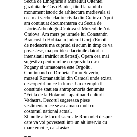
Sectia de Etnografie a Muzeului Olteniei
gazduita de Casa Baniei, fiind la randul ei
monument istoric de arhitectura medievala si
cea mai veche cladire civila din Craiova. Apoi
am continuat documentarea cu Sectia de
Istorie-Arheologie-Craiova si Muzeul de Arta
Craiova. Am mers pe urmele lui Constantin
Brancusi la Hobiaa in juderul Gorj. (Emotii
de nedescris ma cuprind si acum in timp ce va
povestesc, ma podidesc lacrimile datorita
intensitatii trairilor sufletesti). Opera cea mai
sugestiva pentru mine o reprezinta d-ra
Pogany si urmatoarea este Orgoliu.
Continuand cu Drobeta Turnu Severin,
muzeul Romanatiului din Caracal unde exista
descoperiri unice in lume. Un exemplu il
constituie statueta antropomorfa denumita
"Fetita de la Hotarani" apartinand culturii
Vadastra. Decorul sugereaza piese
vestimentare ce se aseamana mult cu
costumul national actual.
Si multe alte locuri sacre ale Romaniei despre
care va voi povestesti intr-un alt interviu cu
mare emotie, ca si astazi.