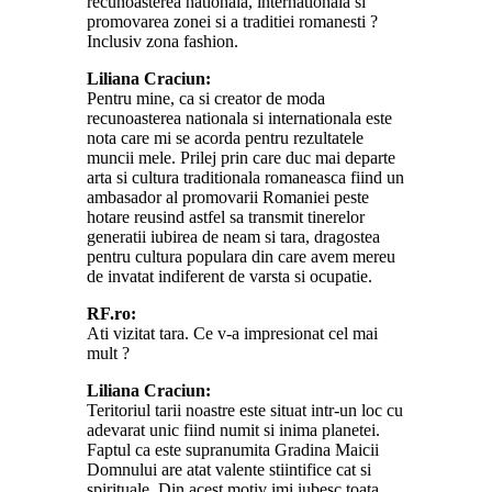
recunoasterea nationala, internationala si
promovarea zonei si a traditiei romanesti ?
Inclusiv zona fashion.
Liliana Craciun:
Pentru mine, ca si creator de moda
recunoasterea nationala si internationala este
nota care mi se acorda pentru rezultatele
muncii mele. Prilej prin care duc mai departe
arta si cultura traditionala romaneasca fiind un
ambasador al promovarii Romaniei peste
hotare reusind astfel sa transmit tinerelor
generatii iubirea de neam si tara, dragostea
pentru cultura populara din care avem mereu
de invatat indiferent de varsta si ocupatie.
RF.ro:
Ati vizitat tara. Ce v-a impresionat cel mai
mult ?
Liliana Craciun:
Teritoriul tarii noastre este situat intr-un loc cu
adevarat unic fiind numit si inima planetei.
Faptul ca este supranumita Gradina Maicii
Domnului are atat valente stiintifice cat si
spirituale. Din acest motiv imi iubesc toata