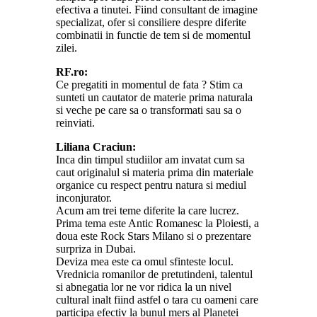
efectiva a tinutei. Fiind consultant de imagine
specializat, ofer si consiliere despre diferite
combinatii in functie de tem si de momentul
zilei.
RF.ro:
Ce pregatiti in momentul de fata ? Stim ca
sunteti un cautator de materie prima naturala
si veche pe care sa o transformati sau sa o
reinviati.
Liliana Craciun:
Inca din timpul studiilor am invatat cum sa
caut originalul si materia prima din materiale
organice cu respect pentru natura si mediul
inconjurator.
Acum am trei teme diferite la care lucrez.
Prima tema este Antic Romanesc la Ploiesti, a
doua este Rock Stars Milano si o prezentare
surpriza in Dubai.
Deviza mea este ca omul sfinteste locul.
Vrednicia romanilor de pretutindeni, talentul
si abnegatia lor ne vor ridica la un nivel
cultural inalt fiind astfel o tara cu oameni care
participa efectiv la bunul mers al Planetei