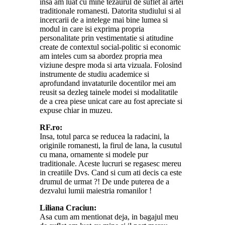
insa am luat cu mine tezaurul de suflet al artei
traditionale romanesti. Datorita studiului si al
incercarii de a intelege mai bine lumea si
modul in care isi exprima propria
personalitate prin vestimentatie si atitudine
create de contextul social-politic si economic
am inteles cum sa abordez propria mea
viziune despre moda si arta vizuala. Folosind
instrumente de studiu academice si
aprofundand invataturile docentilor mei am
reusit sa dezleg tainele modei si modalitatile
de a crea piese unicat care au fost apreciate si
expuse chiar in muzeu.
RF.ro:
Insa, totul parca se reducea la radacini, la
originile romanesti, la firul de lana, la cusutul
cu mana, ornamente si modele pur
traditionale. Aceste lucruri se regasesc mereu
in creatiile Dvs. Cand si cum ati decis ca este
drumul de urmat ?! De unde puterea de a
dezvalui lumii maiestria romanilor !
Liliana Craciun:
Asa cum am mentionat deja, in bagajul meu