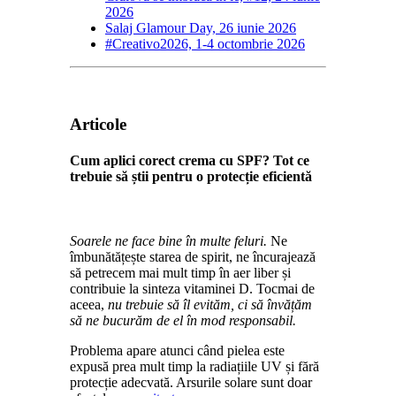
2026
Salaj Glamour Day, 26 iunie 2026
#Creativo2026, 1-4 octombrie 2026
Articole
Cum aplici corect crema cu SPF? Tot ce
trebuie să știi pentru o protecție eficientă
Soarele ne face bine în multe feluri.
Ne
îmbunătățește starea de spirit, ne încurajează
să petrecem mai mult timp în aer liber și
contribuie la sinteza vitaminei D. Tocmai de
aceea,
nu trebuie să îl evităm, ci să învățăm
să ne bucurăm de el în mod responsabil.
Problema apare atunci când pielea este
expusă prea mult timp la radiațiile UV și fără
protecție adecvată. Arsurile solare sunt doar