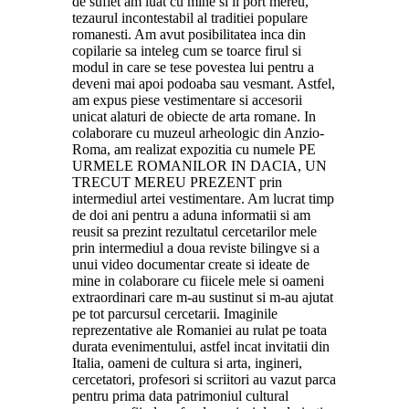
de suflet am luat cu mine si il port mereu,
tezaurul incontestabil al traditiei populare
romanesti. Am avut posibilitatea inca din
copilarie sa inteleg cum se toarce firul si
modul in care se tese povestea lui pentru a
deveni mai apoi podoaba sau vesmant. Astfel,
am expus piese vestimentare si accesorii
unicat alaturi de obiecte de arta romane. In
colaborare cu muzeul arheologic din Anzio-
Roma, am realizat expozitia cu numele PE
URMELE ROMANILOR IN DACIA, UN
TRECUT MEREU PREZENT prin
intermediul artei vestimentare. Am lucrat timp
de doi ani pentru a aduna informatii si am
reusit sa prezint rezultatul cercetarilor mele
prin intermediul a doua reviste bilingve si a
unui video documentar create si ideate de
mine in colaborare cu fiicele mele si oameni
extraordinari care m-au sustinut si m-au ajutat
pe tot parcursul cercetarii. Imaginile
reprezentative ale Romaniei au rulat pe toata
durata evenimentului, astfel incat invitatii din
Italia, oameni de cultura si arta, ingineri,
cercetatori, profesori si scriitori au vazut parca
pentru prima data patrimoniul cultural