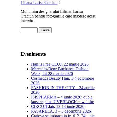
Liliana Larisa Craciun
!
Multumim designerului Liliana Larisa
Craciun pentru fotografiile care insotesc acest
interviu.
Evenimente
Half is Free CLUJ, 22 martie 2026
Mercedes-Benz Bucharest Fashion
Week, 24-28 martie 2026
Cosmetics Beauty Hair, 1-4 octombrie
2026
FASHION IN THE CITY – 24 aprilie
2026
ISISPHARMA – 4 iunie 2026: dubla
lansare gama UVEBLOCK + website
CIRCUIT:fair, 13-14 iunie 2026
PASARELA, 3 – 5 decembrie 2026
Craiova se imbraca in ie, #12, 24 iunie