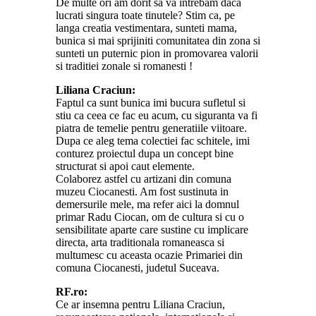
De multe ori am dorit sa va intrebam daca
lucrati singura toate tinutele? Stim ca, pe
langa creatia vestimentara, sunteti mama,
bunica si mai sprijiniti comunitatea din zona si
sunteti un puternic pion in promovarea valorii
si traditiei zonale si romanesti !
Liliana Craciun:
Faptul ca sunt bunica imi bucura sufletul si
stiu ca ceea ce fac eu acum, cu siguranta va fi
piatra de temelie pentru generatiile viitoare.
Dupa ce aleg tema colectiei fac schitele, imi
conturez proiectul dupa un concept bine
structurat si apoi caut elemente.
Colaborez astfel cu artizani din comuna
muzeu Ciocanesti. Am fost sustinuta in
demersurile mele, ma refer aici la domnul
primar Radu Ciocan, om de cultura si cu o
sensibilitate aparte care sustine cu implicare
directa, arta traditionala romaneasca si
multumesc cu aceasta ocazie Primariei din
comuna Ciocanesti, judetul Suceava.
RF.ro:
Ce ar insemna pentru Liliana Craciun,