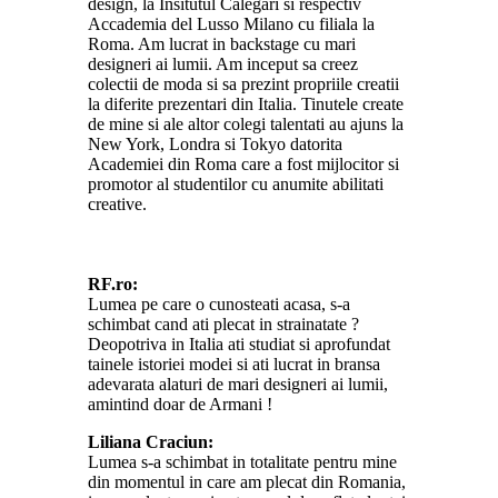
design, la Insitutul Calegari si respectiv
Accademia del Lusso Milano cu filiala la
Roma. Am lucrat in backstage cu mari
designeri ai lumii. Am inceput sa creez
colectii de moda si sa prezint propriile creatii
la diferite prezentari din Italia. Tinutele create
de mine si ale altor colegi talentati au ajuns la
New York, Londra si Tokyo datorita
Academiei din Roma care a fost mijlocitor si
promotor al studentilor cu anumite abilitati
creative.
RF.ro:
Lumea pe care o cunosteati acasa, s-a
schimbat cand ati plecat in strainatate ?
Deopotriva in Italia ati studiat si aprofundat
tainele istoriei modei si ati lucrat in bransa
adevarata alaturi de mari designeri ai lumii,
amintind doar de Armani !
Liliana Craciun:
Lumea s-a schimbat in totalitate pentru mine
din momentul in care am plecat din Romania,