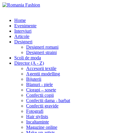
Home
Evenimente
Interviuri
Articole
Designeri
Designeri romani
Designeri straini
Scoli de moda
Director (A - Z)
Accesorii textile
Agentii modelling
Bijuterii
Blanuri - piele
Ciorapi – sosete
Confectii copii
Confectii dama - barbat
Confectii gravide
Fotografi
Hair stylists
Incaltaminte
Magazine online
Make-up artists