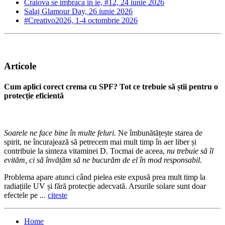
Craiova se imbraca in ie, #12, 24 iunie 2026
Salaj Glamour Day, 26 iunie 2026
#Creativo2026, 1-4 octombrie 2026
Articole
Cum aplici corect crema cu SPF? Tot ce trebuie să știi pentru o
protecție eficientă
Soarele ne face bine în multe feluri.
Ne îmbunătățește starea de
spirit, ne încurajează să petrecem mai mult timp în aer liber și
contribuie la sinteza vitaminei D. Tocmai de aceea,
nu trebuie să îl
evităm, ci să învățăm să ne bucurăm de el în mod responsabil.
Problema apare atunci când pielea este expusă prea mult timp la
radiațiile UV și fără protecție adecvată. Arsurile solare sunt doar
efectele pe ...
citeste
Home