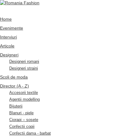
Home
Evenimente
Interviuri
Articole
Designeri
Designeri romani
Designeri straini
Scoli de moda
Director (A - Z)
Accesorii textile
Agentii modelling
Bijuterii
Blanuri - piele
Ciorapi – sosete
Confectii copii
Confectii dama - barbat