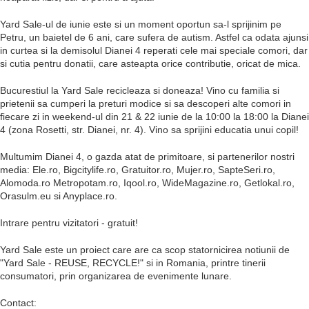
Yard Sale-ul de iunie este si un moment oportun sa-l sprijinim pe
Petru, un baietel de 6 ani, care sufera de autism. Astfel ca odata ajunsi
in curtea si la demisolul Dianei 4 reperati cele mai speciale comori, dar
si cutia pentru donatii, care asteapta orice contributie, oricat de mica.
Bucurestiul la Yard Sale recicleaza si doneaza! Vino cu familia si
prietenii sa cumperi la preturi modice si sa descoperi alte comori in
fiecare zi in weekend-ul din 21 & 22 iunie de la 10:00 la 18:00 la Dianei
4 (zona Rosetti, str. Dianei, nr. 4). Vino sa sprijini educatia unui copil!
Multumim Dianei 4, o gazda atat de primitoare, si partenerilor nostri
media: Ele.ro, Bigcitylife.ro, Gratuitor.ro, Mujer.ro, SapteSeri.ro,
Alomoda.ro Metropotam.ro, Iqool.ro, WideMagazine.ro, Getlokal.ro,
Orasulm.eu si Anyplace.ro.
Intrare pentru vizitatori - gratuit!
Yard Sale este un proiect care are ca scop statornicirea notiunii de
"Yard Sale - REUSE, RECYCLE!" si in Romania, printre tinerii
consumatori, prin organizarea de evenimente lunare.
Contact: