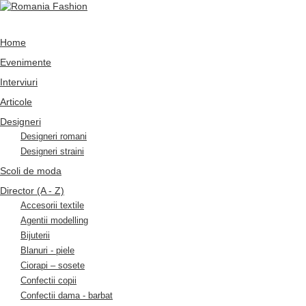
Home
Evenimente
Interviuri
Articole
Designeri
Designeri romani
Designeri straini
Scoli de moda
Director (A - Z)
Accesorii textile
Agentii modelling
Bijuterii
Blanuri - piele
Ciorapi – sosete
Confectii copii
Confectii dama - barbat