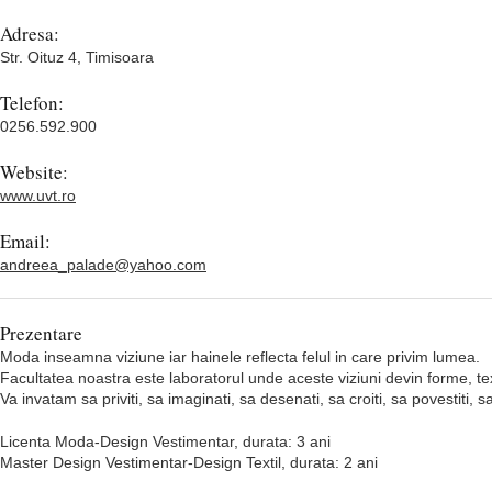
Adresa:
Str. Oituz 4, Timisoara
Telefon:
0256.592.900
Website:
www.uvt.ro
Email:
andreea_palade@yahoo.com
Prezentare
Moda inseamna viziune iar hainele reflecta felul in care privim lumea.
Facultatea noastra este laboratorul unde aceste viziuni devin forme, textu
Va invatam sa priviti, sa imaginati, sa desenati, sa croiti, sa povestiti, sa
Licenta Moda-Design Vestimentar, durata: 3 ani
Master Design Vestimentar-Design Textil, durata: 2 ani