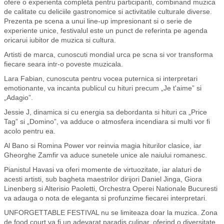
ofere o experienta completa pentru participanti, combinand muzica
de calitate cu deliciile gastronomice si activitatile culturale diverse.
Prezenta pe scena a unui line-up impresionant si o serie de
experiente unice, festivalul este un punct de referinta pe agenda
oricarui iubitor de muzica si cultura.
Artisti de marca, cunoscuti mondial urca pe scna si vor transforma
fiecare seara intr-o poveste muzicala.
Lara Fabian, cunoscuta pentru vocea puternica si interpretari
emotionante, va incanta publicul cu hituri precum „Je t'aime” si
„Adagio”.
Jessie J, dinamica si cu energia sa debordanta si hituri ca „Price
Tag” si „Domino”, va adduce o atmosfera incendiara si multi vor fi
acolo pentru ea.
Al Bano si Romina Power vor reinvia magia hiturilor clasice, iar
Gheorghe Zamfir va aduce sunetele unice ale naiului romanesc.
Pianistul Havasi va oferi momente de virtuozitate, iar alaturi de
acesti artisti, sub bagheta maestrilor dirijori Daniel Jinga, Giora
Linenberg si Alterisio Paoletti, Orchestra Operei Nationale Bucuresti
va adauga o nota de eleganta si profunzime fiecarei interpretari.
UNFORGETTABLE FESTIVAL nu se limiteaza doar la muzica. Zona
de food court va fi un adevarat paradis culinar, oferind o diversitate