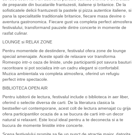
de preparate din bucatariile frantuzesti, italiene și britanice. De la
sofisticatele delicii frantuzesti la pastele și pizza autentice italiene, si
pana la specialitatile traditionale britanice, fiecare masa devine o
aventura gastronomica. Fiecare gust va completa perfect atmosfera
festivalului, transformand pauzele dintre concerte in momente de
rasfat culinar.
LOUNGE si RELAX ZONE
Pentru momentele de destindere, festivalul ofera zone de lounge
special amenajate. Aceste spatii de relaxare vor transforma
Romexpo intr-o oaza de liniste, unde participantii pot savura bauturi
racoritoare si pot socializa intr-un cadru elegant si confortabil.
Muzica ambientala va completa atmosfera, oferind un refugiu
perfect intre spectacole.
BIBLIOTECA OPEN AIR
Pentru iubitorii de lectura, festivalul include o biblioteca in aer liber,
oferind o selectie diversa de carti. De la literatura clasica la
bestseller-uri contemporane, acest colt de lectura amenajat cu grija
ofera participantilor ocazia de a se bucura de carti intr-un decor
natural si relaxant. Este locul ideal pentru a te deconecta si a te
bucura de momente linistite intre concerte.
Scena festivalului promite sa fie un punct de atractie major, datorita