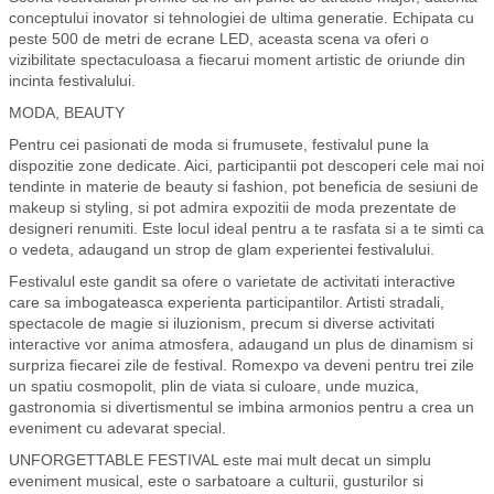
conceptului inovator si tehnologiei de ultima generatie. Echipata cu
peste 500 de metri de ecrane LED, aceasta scena va oferi o
vizibilitate spectaculoasa a fiecarui moment artistic de oriunde din
incinta festivalului.
MODA, BEAUTY
Pentru cei pasionati de moda si frumusete, festivalul pune la
dispozitie zone dedicate. Aici, participantii pot descoperi cele mai noi
tendinte in materie de beauty si fashion, pot beneficia de sesiuni de
makeup si styling, si pot admira expozitii de moda prezentate de
designeri renumiti. Este locul ideal pentru a te rasfata si a te simti ca
o vedeta, adaugand un strop de glam experientei festivalului.
Festivalul este gandit sa ofere o varietate de activitati interactive
care sa imbogateasca experienta participantilor. Artisti stradali,
spectacole de magie si iluzionism, precum si diverse activitati
interactive vor anima atmosfera, adaugand un plus de dinamism si
surpriza fiecarei zile de festival. Romexpo va deveni pentru trei zile
un spatiu cosmopolit, plin de viata si culoare, unde muzica,
gastronomia si divertismentul se imbina armonios pentru a crea un
eveniment cu adevarat special.
UNFORGETTABLE FESTIVAL este mai mult decat un simplu
eveniment musical, este o sarbatoare a culturii, gusturilor si