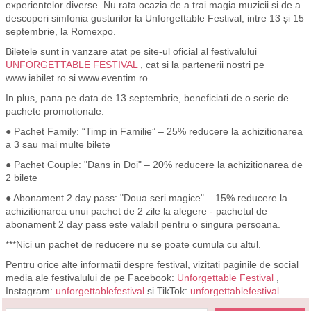
experientelor diverse. Nu rata ocazia de a trai magia muzicii si de a
descoperi simfonia gusturilor la Unforgettable Festival, intre 13 și 15
septembrie, la Romexpo.
Biletele sunt in vanzare atat pe site-ul oficial al festivalului
UNFORGETTABLE FESTIVAL
, cat si la partenerii nostri pe
www.iabilet.ro si www.eventim.ro.
In plus, pana pe data de 13 septembrie, beneficiati de o serie de
pachete promotionale:
● Pachet Family: “Timp in Familie” – 25% reducere la achizitionarea
a 3 sau mai multe bilete
● Pachet Couple: "Dans in Doi" – 20% reducere la achizitionarea de
2 bilete
● Abonament 2 day pass: "Doua seri magice" – 15% reducere la
achizitionarea unui pachet de 2 zile la alegere - pachetul de
abonament 2 day pass este valabil pentru o singura persoana.
***Nici un pachet de reducere nu se poate cumula cu altul.
Pentru orice alte informatii despre festival, vizitati paginile de social
media ale festivalului de pe Facebook:
Unforgettable Festival
,
Instagram:
unforgettablefestival
si TikTok:
unforgettablefestival
.