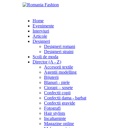
Home
Evenimente
Interviuri
Articole
Designeri
Designeri romani
Designeri straini
Scoli de moda
Director (A - Z)
Accesorii textile
Agentii modelling
Bijuterii
Blanuri - piele
Ciorapi – sosete
Confectii copii
Confectii dama - barbat
Confectii gravide
Fotografi
Hair stylists
Incaltaminte
Magazine online