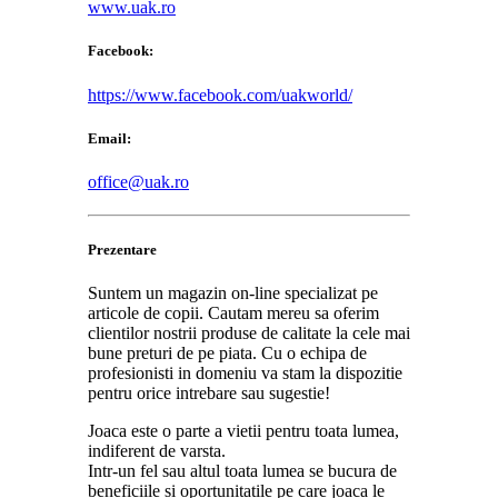
www.uak.ro
Facebook:
https://www.facebook.com/uakworld/
Email:
office@uak.ro
Prezentare
Suntem un magazin on-line specializat pe
articole de copii. Cautam mereu sa oferim
clientilor nostrii produse de calitate la cele mai
bune preturi de pe piata. Cu o echipa de
profesionisti in domeniu va stam la dispozitie
pentru orice intrebare sau sugestie!
Joaca este o parte a vietii pentru toata lumea,
indiferent de varsta.
Intr-un fel sau altul toata lumea se bucura de
beneficiile si oportunitatile pe care joaca le