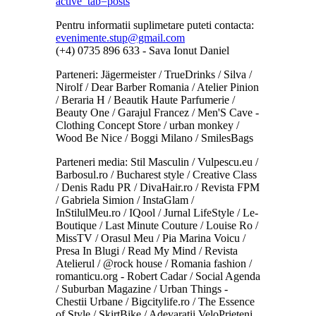
active_tab=posts
Pentru informatii suplimetare puteti contacta:
evenimente.stup@gmail.com
(+4) 0735 896 633 - Sava Ionut Daniel
Parteneri: Jägermeister / TrueDrinks / Silva /
Nirolf / Dear Barber Romania / Atelier Pinion
/ Beraria H / Beautik Haute Parfumerie /
Beauty One / Garajul Francez / Men'S Cave -
Clothing Concept Store / urban monkey /
Wood Be Nice / Boggi Milano / SmilesBags
Parteneri media: Stil Masculin / Vulpescu.eu /
Barbosul.ro / Bucharest style / Creative Class
/ Denis Radu PR / DivaHair.ro / Revista FPM
/ Gabriela Simion / InstaGlam /
InStilulMeu.ro / IQool / Jurnal LifeStyle / Le-
Boutique / Last Minute Couture / Louise Ro /
MissTV / Orasul Meu / Pia Marina Voicu /
Presa In Blugi / Read My Mind / Revista
Atelierul / @rock house / Romania fashion /
romanticu.org - Robert Cadar / Social Agenda
/ Suburban Magazine / Urban Things -
Chestii Urbane / Bigcitylife.ro / The Essence
of Style / SkirtBike / Adevaratii VeloPrieteni