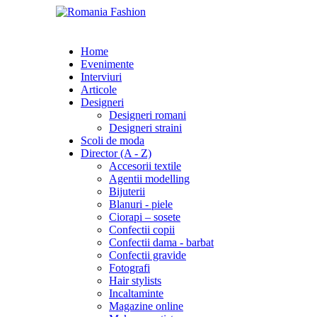
Home
Evenimente
Interviuri
Articole
Designeri
Designeri romani
Designeri straini
Scoli de moda
Director (A - Z)
Accesorii textile
Agentii modelling
Bijuterii
Blanuri - piele
Ciorapi – sosete
Confectii copii
Confectii dama - barbat
Confectii gravide
Fotografi
Hair stylists
Incaltaminte
Magazine online