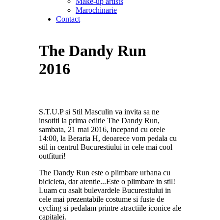
Make-up artists
Marochinarie
Contact
The Dandy Run
2016
S.T.U.P si Stil Masculin va invita sa ne
insotiti la prima editie The Dandy Run,
sambata, 21 mai 2016, incepand cu orele
14:00, la Beraria H, deoarece vom pedala cu
stil in centrul Bucurestiului in cele mai cool
outfituri!
The Dandy Run este o plimbare urbana cu
bicicleta, dar atentie...Este o plimbare in stil!
Luam cu asalt bulevardele Bucurestiului in
cele mai prezentabile costume si fuste de
cycling si pedalam printre atractiile iconice ale
capitalei.