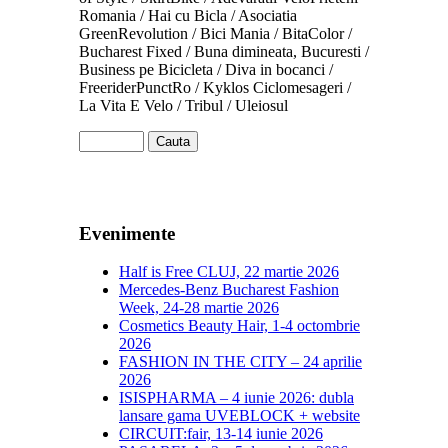
Romania / Hai cu Bicla / Asociatia
GreenRevolution / Bici Mania / BitaColor /
Bucharest Fixed / Buna dimineata, Bucuresti /
Business pe Bicicleta / Diva in bocanci /
FreeriderPunctRo / Kyklos Ciclomesageri /
La Vita E Velo / Tribul / Uleiosul
Evenimente
Half is Free CLUJ, 22 martie 2026
Mercedes-Benz Bucharest Fashion
Week, 24-28 martie 2026
Cosmetics Beauty Hair, 1-4 octombrie
2026
FASHION IN THE CITY – 24 aprilie
2026
ISISPHARMA – 4 iunie 2026: dubla
lansare gama UVEBLOCK + website
CIRCUIT:fair, 13-14 iunie 2026