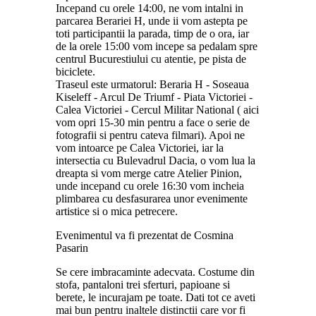
Incepand cu orele 14:00, ne vom intalni in
parcarea Berariei H, unde ii vom astepta pe
toti participantii la parada, timp de o ora, iar
de la orele 15:00 vom incepe sa pedalam spre
centrul Bucurestiului cu atentie, pe pista de
biciclete.
Traseul este urmatorul: Beraria H - Soseaua
Kiseleff - Arcul De Triumf - Piata Victoriei -
Calea Victoriei - Cercul Militar National ( aici
vom opri 15-30 min pentru a face o serie de
fotografii si pentru cateva filmari). Apoi ne
vom intoarce pe Calea Victoriei, iar la
intersectia cu Bulevadrul Dacia, o vom lua la
dreapta si vom merge catre Atelier Pinion,
unde incepand cu orele 16:30 vom incheia
plimbarea cu desfasurarea unor evenimente
artistice si o mica petrecere.
Evenimentul va fi prezentat de Cosmina
Pasarin
Se cere imbracaminte adecvata. Costume din
stofa, pantaloni trei sferturi, papioane si
berete, le incurajam pe toate. Dati tot ce aveti
mai bun pentru inaltele distinctii care vor fi