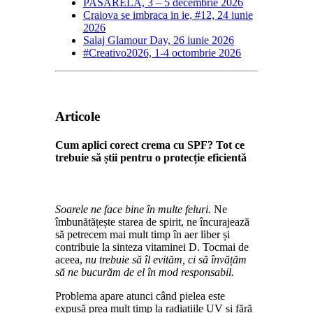
PASARELA, 3 – 5 decembrie 2026
Craiova se imbraca in ie, #12, 24 iunie
2026
Salaj Glamour Day, 26 iunie 2026
#Creativo2026, 1-4 octombrie 2026
Articole
Cum aplici corect crema cu SPF? Tot ce
trebuie să știi pentru o protecție eficientă
Soarele ne face bine în multe feluri.
Ne
îmbunătățește starea de spirit, ne încurajează
să petrecem mai mult timp în aer liber și
contribuie la sinteza vitaminei D. Tocmai de
aceea,
nu trebuie să îl evităm, ci să învățăm
să ne bucurăm de el în mod responsabil.
Problema apare atunci când pielea este
expusă prea mult timp la radiațiile UV și fără