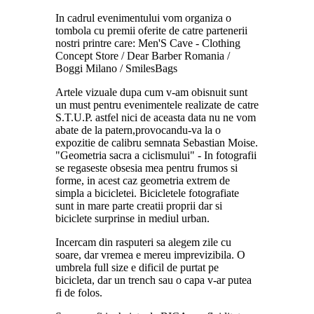
In cadrul evenimentului vom organiza o
tombola cu premii oferite de catre partenerii
nostri printre care: Men'S Cave - Clothing
Concept Store / Dear Barber Romania /
Boggi Milano / SmilesBags
Artele vizuale dupa cum v-am obisnuit sunt
un must pentru evenimentele realizate de catre
S.T.U.P. astfel nici de aceasta data nu ne vom
abate de la patern,provocandu-va la o
expozitie de calibru semnata Sebastian Moise.
"Geometria sacra a ciclismului" - In fotografii
se regaseste obsesia mea pentru frumos si
forme, in acest caz geometria extrem de
simpla a bicicletei. Bicicletele fotografiate
sunt in mare parte creatii proprii dar si
biciclete surprinse in mediul urban.
Incercam din rasputeri sa alegem zile cu
soare, dar vremea e mereu imprevizibila. O
umbrela full size e dificil de purtat pe
bicicleta, dar un trench sau o capa v-ar putea
fi de folos.