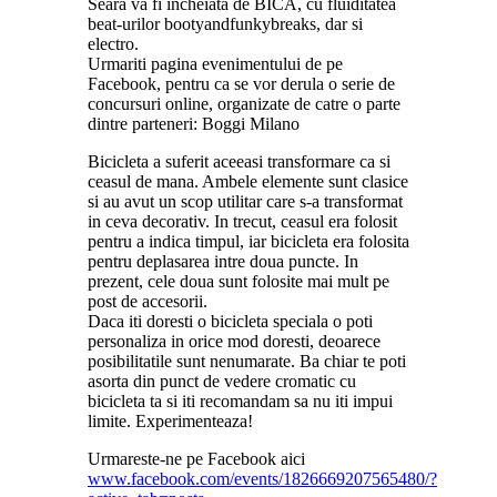
Seara va fi incheiata de BICA, cu fluiditatea
beat-urilor bootyandfunkybreaks, dar si
electro.
Urmariti pagina evenimentului de pe
Facebook, pentru ca se vor derula o serie de
concursuri online, organizate de catre o parte
dintre parteneri: Boggi Milano
Bicicleta a suferit aceeasi transformare ca si
ceasul de mana. Ambele elemente sunt clasice
si au avut un scop utilitar care s-a transformat
in ceva decorativ. In trecut, ceasul era folosit
pentru a indica timpul, iar bicicleta era folosita
pentru deplasarea intre doua puncte. In
prezent, cele doua sunt folosite mai mult pe
post de accesorii.
Daca iti doresti o bicicleta speciala o poti
personaliza in orice mod doresti, deoarece
posibilitatile sunt nenumarate. Ba chiar te poti
asorta din punct de vedere cromatic cu
bicicleta ta si iti recomandam sa nu iti impui
limite. Experimenteaza!
Urmareste-ne pe Facebook aici
www.facebook.com/events/1826669207565480/?