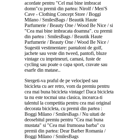
acordate pentru "Cel mai bine imbracat
domn"cu premii din partea: Nirolf / Men'S
Cave - Clothing Concept Store / Boggi
Milano / SmilesBags / Beautik Haute
Parfumerie / Beauty One / Wood Be Nice / si
"Cea mai bine imbracata doamna". cu premii
din partea : SmilesBags / Beautik Haute
Parfumerie / Beauty One / Wood Be Nice /
Sugestii vestimentare: pantaloni de golf,
jachete sau veste din tweed, pantofi, bluze
vintage cu imprimeuri, camasi, fuste de
cycling sau poate o capa sport, cravate sau
esarfe din matase..
Stergeti-va praful de pe velociped sau
bicicleta cu aer retro, vom da premiu pentru
cea mai buna bicicleta vintage! Daca bicicleta
ta nu este tocmai una clasica, incearca-ti
talentul la competitia pentru cea mai original
decorata bicicleta, cu premii din partea :
Boggi Milano / SmilesBags / Nu uitati de
deosebitul premiu pentru "Cea mai buna
mustata" si "Cea mai frumoasa barba" cu
premii din partea: Dear Barber Romania /
Boggi Milano / SmilesBags