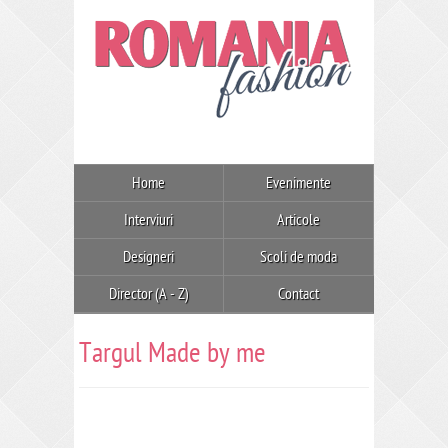
Home
Evenimente
Interviuri
Articole
Designeri
Scoli de moda
Director (A - Z)
Contact
Targul Made by me