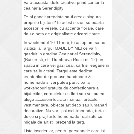
Vara aceasta ideile creative prind contur la
ceainaria Serendipity!
Te-ai gandit vreodata sa-ti creezi singura
propriile bijuterii? In acest sezon se poarta
accesoriile vesele, cu accente florale, care
dau o nota de originalitate oricarei tinute.
In weekendul 10-11 mai, te asteptam sa ne
vizitezi la Targul MADE BY ME! ce va fi
gazduit in gradina Ceainariei Serendipity,
(Bucuresti, str. Dumbrava Rosie nr. 12) un
spatiu in care vei gasi ceai, carti si leagane in
care sa le citesti. Targul este dedicat
creatorilor de produse handmade &
homemade si vei putea participa la
workshopuri gratuite de confectionare a
bijuteriilor, coronitelor cu flori sau vei putea
alege accesorii lucrate manual, articole
vestimentare, obiecte art deco sau lumanari
decorative. Nu vor lipsi nici limonada, turta
dulce si prajiturile homemade realizate cu
migala de artistii prezenti la targ.
Lista inscrierilor, pentru persoanele care isi