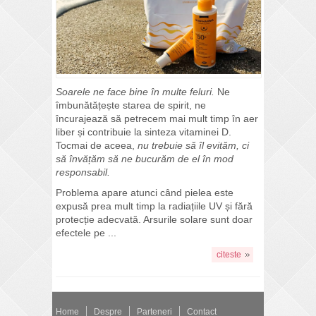
Soarele ne face bine în multe feluri.
Ne
îmbunătățește starea de spirit, ne
încurajează să petrecem mai mult timp în aer
liber și contribuie la sinteza vitaminei D.
Tocmai de aceea,
nu trebuie să îl evităm, ci
să învățăm să ne bucurăm de el în mod
responsabil.
Problema apare atunci când pielea este
expusă prea mult timp la radiațiile UV și fără
protecție adecvată. Arsurile solare sunt doar
efectele pe ...
citeste
Home
Despre
Parteneri
Contact