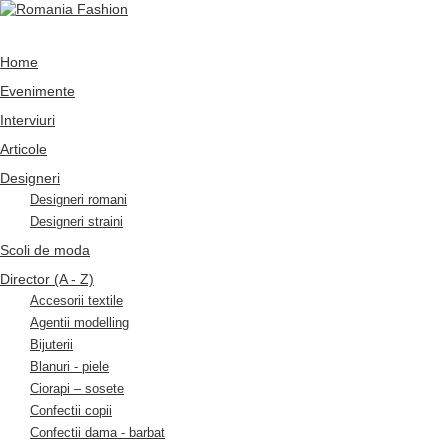
Home
Evenimente
Interviuri
Articole
Designeri
Designeri romani
Designeri straini
Scoli de moda
Director (A - Z)
Accesorii textile
Agentii modelling
Bijuterii
Blanuri - piele
Ciorapi – sosete
Confectii copii
Confectii dama - barbat