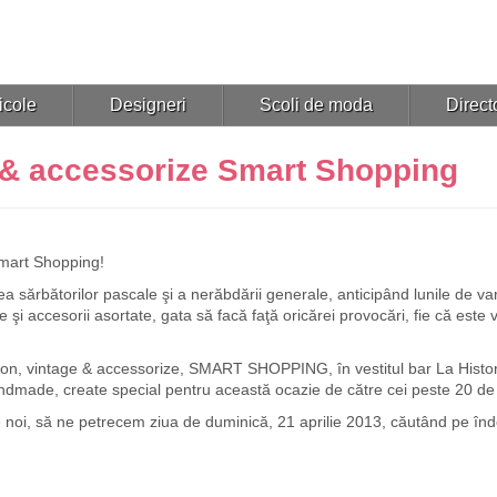
icole
Designeri
Scoli de moda
Directo
e & accessorize Smart Shopping
Smart Shopping!
area sărbătorilor pascale şi a nerăbdării generale, anticipând lunile de va
 şi accesorii asortate, gata să facă faţă oricărei provocări, fie că este 
ion, vintage & accessorize, SMART SHOPPING, în vestitul bar La Historia
andmade, create special pentru această ocazie de către cei peste 20 de e
 noi, să ne petrecem ziua de duminică, 21 aprilie 2013, căutând pe înde