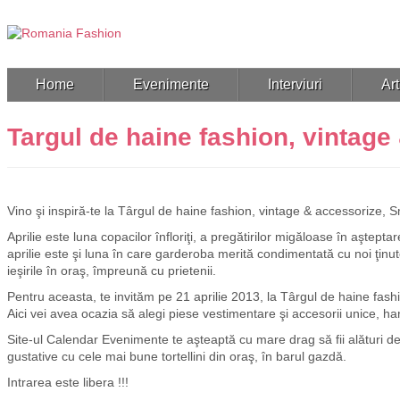
Home
Evenimente
Interviuri
Art
Targul de haine fashion, vintag
Vino şi inspiră-te la Târgul de haine fashion, vintage & accessorize, 
Aprilie este luna copacilor înfloriţi, a pregătirilor migăloase în aştept
aprilie este şi luna în care garderoba merită condimentată cu noi ţinute
ieşirile în oraş, împreună cu prietenii.
Pentru aceasta, te invităm pe 21 aprilie 2013, la Târgul de haine fash
Aici vei avea ocazia să alegi piese vestimentare şi accesorii unice, h
Site-ul Calendar Evenimente te aşteaptă cu mare drag să fii alături de
gustative cu cele mai bune tortellini din oraş, în barul gazdă.
Intrarea este libera !!!