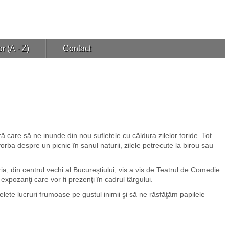
r (A - Z)
Contact
ră care să ne inunde din nou sufletele cu căldura zilelor toride. Tot
vorba despre un picnic în sanul naturii, zilele petrecute la birou sau
, din centrul vechi al Bucureştiului, vis a vis de Teatrul de Comedie.
xpozanţi care vor fi prezenţi în cadrul târgului.
lete lucruri frumoase pe gustul inimii şi să ne răsfăţăm papilele